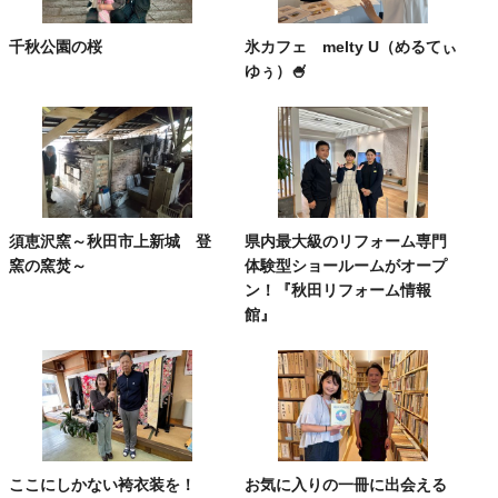
千秋公園の桜
氷カフェ melty U（めるてぃ
ゆぅ）🍧
須恵沢窯～秋田市上新城 登
県内最大級のリフォーム専門
窯の窯焚～
体験型ショールームがオープ
ン！『秋田リフォーム情報
館』
ここにしかない袴衣装を！
お気に入りの一冊に出会える