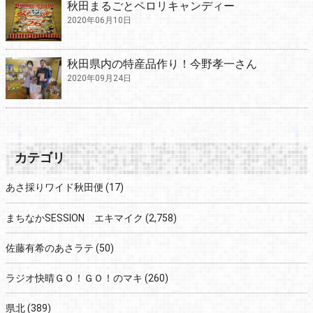
秋田まるごとペロリキャンディー
2020年06月10日
秋田県内の特産品作り！今野孝一さん
2020年09月24日
カテゴリ
あさ採りワイド秋田便
(17)
まちなかSESSION エキマイク
(2,758)
佐藤有希のあさラテ
(50)
ラジオ快晴ＧＯ！ＧＯ！のマキ
(260)
県北
(389)