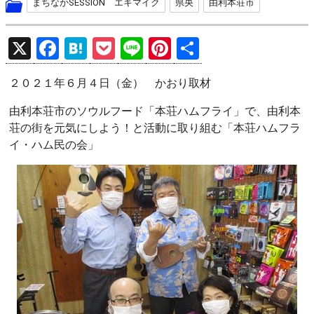
まちなかSESSION エキマイク
県央
由利本荘市
X
F
H
P
Li
Pi
共
a
at
o
n
nt
有
２０２１年６月４日（金） かおり取材
ce
e
ck
e
er
b
n
et
es
由利本荘市のソウルフード「本荘ハムフライ」で、由利本
荘の街を元気にしよう！と活動に取り組む「本荘ハムフラ
o
a
t
イ・ハム民の会」
o
k