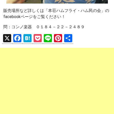
販売場所など詳しくは「本荘ハムフライ・ハム民の会」の
facebookページをご覧ください！
問：コンノ楽器 ０１８４－２２－２４８９
X
F
H
P
Li
Pi
共
a
at
o
n
nt
有
ce
e
ck
e
er
b
n
et
es
o
a
t
o
k