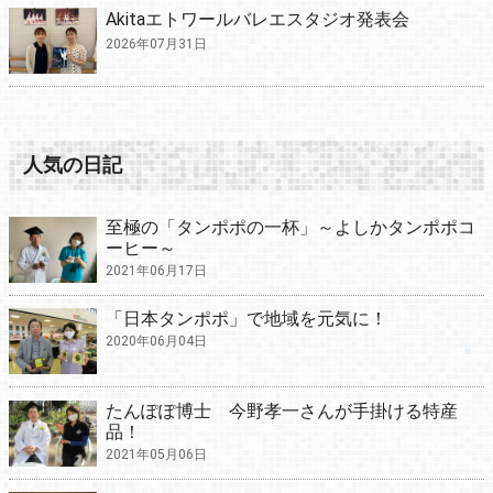
Akitaエトワールバレエスタジオ発表会
2026年07月31日
人気の日記
至極の「タンポポの一杯」～よしかタンポポコ
ーヒー～
2021年06月17日
「日本タンポポ」で地域を元気に！
2020年06月04日
たんぽぽ博士 今野孝一さんが手掛ける特産
品！
2021年05月06日