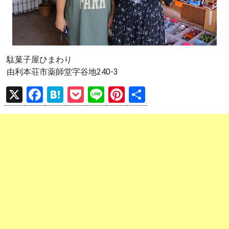
駄菓子屋ひまわり
由利本荘市薬師堂字谷地240-3
X
F
H
P
Li
Pi
共
a
at
o
n
nt
有
ce
e
ck
e
er
b
n
et
es
o
a
t
o
k