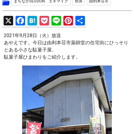
まちなかSESSION エキマイク
県央
由利本荘市
X
F
H
P
Li
Pi
共
a
at
o
n
nt
有
2021年9月28日（火）放送
ce
e
ck
e
er
あやえです。今日は由利本荘市薬師堂の住宅街にひっそり
b
n
et
es
とある小さな駄菓子屋、
o
a
t
駄菓子屋ひまわりをご紹介します。
o
k