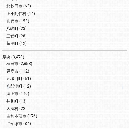
北秋田市
(63)
上小阿仁村
(14)
能代市
(153)
八峰町
(23)
三種町
(28)
藤里町
(12)
県央
(3,478)
秋田市
(2,858)
男鹿市
(112)
五城目町
(51)
八郎潟町
(12)
潟上市
(140)
井川町
(13)
大潟村
(22)
由利本荘市
(176)
にかほ市
(84)