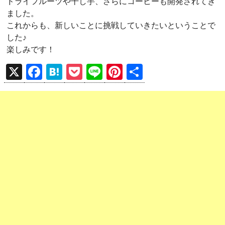
ドライフルーツや干し芋、さらにコーヒーも開発されてき
ました。
これからも、新しいことに挑戦していきたいということで
した♪
楽しみです！
X
F
H
P
Li
Pi
共
a
at
o
n
nt
有
ce
e
ck
e
er
b
n
et
es
o
a
t
o
k