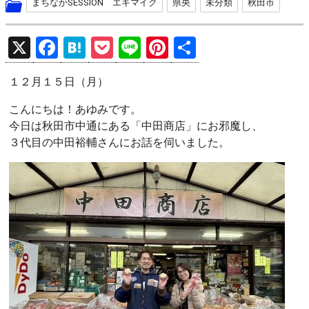
まちなかSESSION エキマイク
県央
未分類
秋田市
X
F
H
P
Li
Pi
共
a
at
o
n
nt
有
１２月１５日（月）
ce
e
ck
e
er
b
n
et
es
こんにちは！あゆみです。
今日は秋田市中通にある「中田商店」にお邪魔し、
o
a
t
３代目の中田裕輔さんにお話を伺いました。
o
k