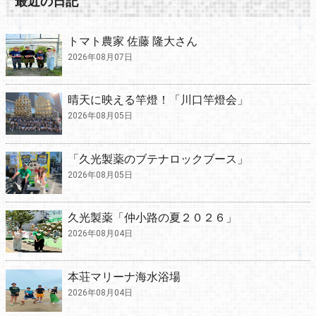
最近の日記
トマト農家 佐藤 隆大さん
2026年08月07日
晴天に映える竿燈！「川口竿燈会」
2026年08月05日
「久光製薬のブテナロックブース」
2026年08月05日
久光製薬「仲小路の夏２０２６」
2026年08月04日
本荘マリーナ海水浴場
2026年08月04日