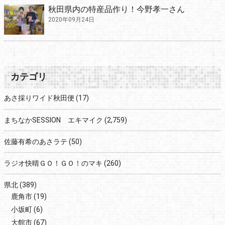
秋田県内の特産品作り！今野孝一さん
2020年09月24日
カテゴリ
あさ採りワイド秋田便
(17)
まちなかSESSION エキマイク
(2,759)
佐藤有希のあさラテ
(50)
ラジオ快晴ＧＯ！ＧＯ！のマキ
(260)
県北
(389)
鹿角市
(19)
小坂町
(6)
大館市
(67)