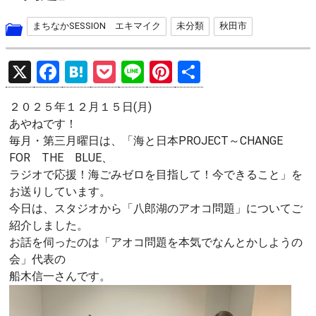
まちなかSESSION エキマイク
未分類
秋田市
X
F
H
P
Li
Pi
共
a
at
o
n
nt
有
２０２５年１２月１５日(月)
ce
e
ck
e
er
あやねです！
b
n
et
es
毎月・第三月曜日は、「海と日本PROJECT～CHANGE
o
a
t
FOR THE BLUE、
ラジオで応援！海ごみゼロを目指して！今できること」を
o
お送りしています。
k
今日は、スタジオから「八郎湖のアオコ問題」についてご
紹介しました。
お話を伺ったのは「アオコ問題を本気でなんとかしようの
会」代表の
船木信一さんです。