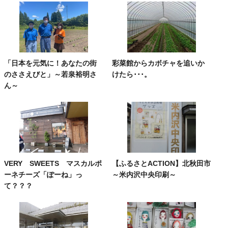
「日本を元気に！あなたの街
彩菜館からカボチャを追いか
のささえびと」～若泉裕明さ
けたら･･･。
ん～
VERY SWEETS マスカルポ
【ふるさとACTION】北秋田市
ーネチーズ「ぽーね」っ
～米内沢中央印刷～
て？？？