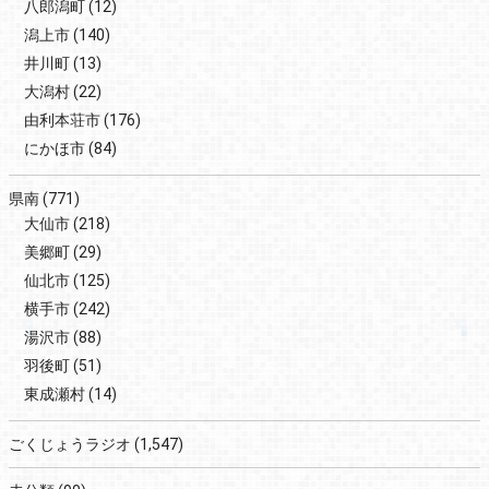
八郎潟町
(12)
潟上市
(140)
井川町
(13)
大潟村
(22)
由利本荘市
(176)
にかほ市
(84)
県南
(771)
大仙市
(218)
美郷町
(29)
仙北市
(125)
横手市
(242)
湯沢市
(88)
羽後町
(51)
東成瀬村
(14)
ごくじょうラジオ
(1,547)