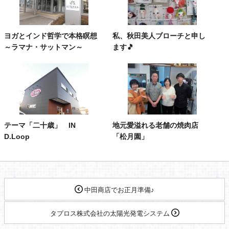
ヨガとインド哲学で本格瞑想
私、秋田美人ブローチと申し
～ラマナ・サットマン～
ます🎵
テーマ「二十歳」 IN
地元愛溢れる老舗の焼肉店
D.Loop
「松月園」
中田商店でお正月準備♪
タプロス株式会社の太陽光発電システム