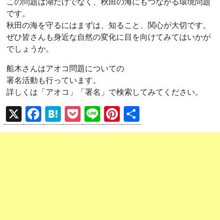
この問題は湖だけでなく、秋田の海にもつながる環境問題
です。
秋田の海を守るにはまずは、知ること、関心が大切です。
ぜひ皆さんも身近な自然の変化に目を向けてみてはいかが
でしょうか。
船木さんはアオコ問題についての
署名活動も行っています。
詳しくは「アオコ」「署名」で検索してみてください。
X
F
H
P
Li
Pi
共
a
at
o
n
nt
有
ce
e
ck
e
er
b
n
et
es
o
a
t
o
k