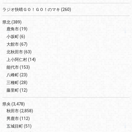
ラジオ快晴ＧＯ！ＧＯ！のマキ
(260)
県北
(389)
鹿角市
(19)
小坂町
(6)
大館市
(67)
北秋田市
(63)
上小阿仁村
(14)
能代市
(153)
八峰町
(23)
三種町
(28)
藤里町
(12)
県央
(3,478)
秋田市
(2,858)
男鹿市
(112)
五城目町
(51)