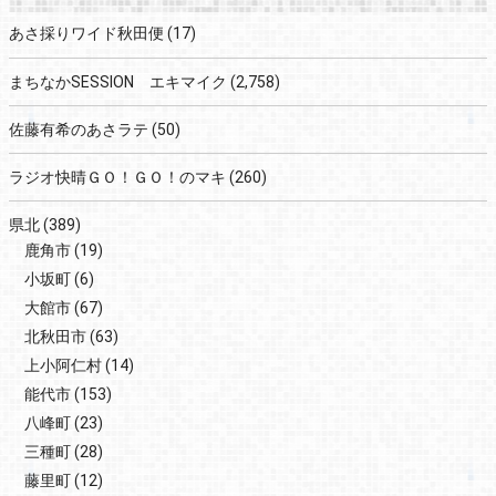
あさ採りワイド秋田便
(17)
まちなかSESSION エキマイク
(2,758)
佐藤有希のあさラテ
(50)
ラジオ快晴ＧＯ！ＧＯ！のマキ
(260)
県北
(389)
鹿角市
(19)
小坂町
(6)
大館市
(67)
北秋田市
(63)
上小阿仁村
(14)
能代市
(153)
八峰町
(23)
三種町
(28)
藤里町
(12)