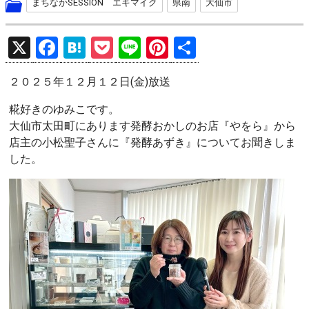
まちなかSESSION エキマイク
県南
大仙市
X
F
H
P
Li
Pi
共
a
at
o
n
nt
有
２０２５年１２月１２日(金)放送
ce
e
ck
e
er
b
n
et
es
糀好きのゆみこです。
大仙市太田町にあります発酵おかしのお店『やをら』から
o
a
t
店主の小松聖子さんに『発酵あずき』についてお聞きしま
o
した。
k