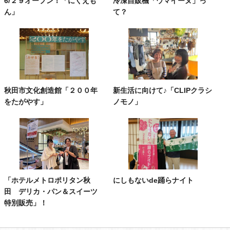
6/２９オープン！「にくえも
冷凍自販機「ウマイーヌ」っ
ん」
て？
秋田市文化創造館「２００年
新生活に向けて♪「CLIPクラシ
をたがやす」
ノモノ」
「ホテルメトロポリタン秋
にしもないde踊らナイト
田 デリカ・パン＆スイーツ
特別販売」！