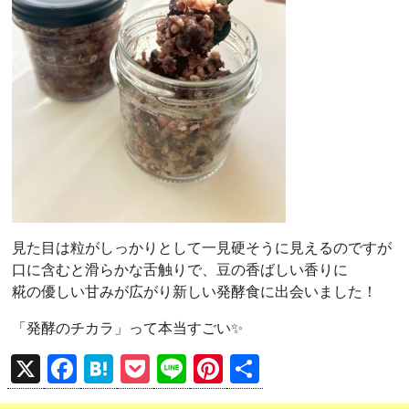
見た目は粒がしっかりとして一見硬そうに見えるのですが
口に含むと滑らかな舌触りで、豆の香ばしい香りに
糀の優しい甘みが広がり新しい発酵食に出会いました！
「発酵のチカラ」って本当すごい✨
X
F
H
P
Li
Pi
共
a
at
o
n
nt
有