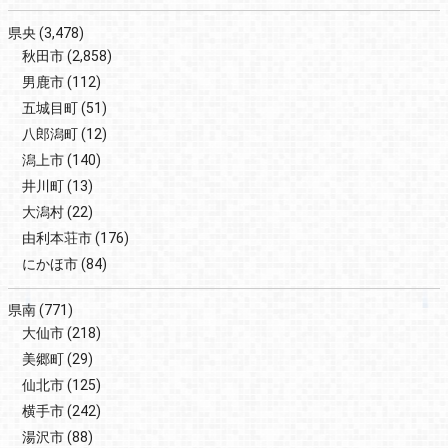
県央
(3,478)
秋田市
(2,858)
男鹿市
(112)
五城目町
(51)
八郎潟町
(12)
潟上市
(140)
井川町
(13)
大潟村
(22)
由利本荘市
(176)
にかほ市
(84)
県南
(771)
大仙市
(218)
美郷町
(29)
仙北市
(125)
横手市
(242)
湯沢市
(88)