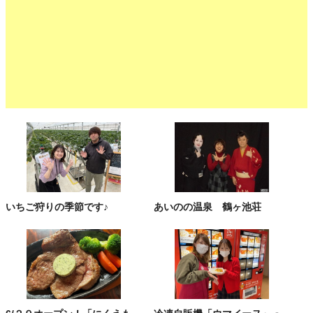
いちご狩りの季節です♪
あいのの温泉 鶴ヶ池荘