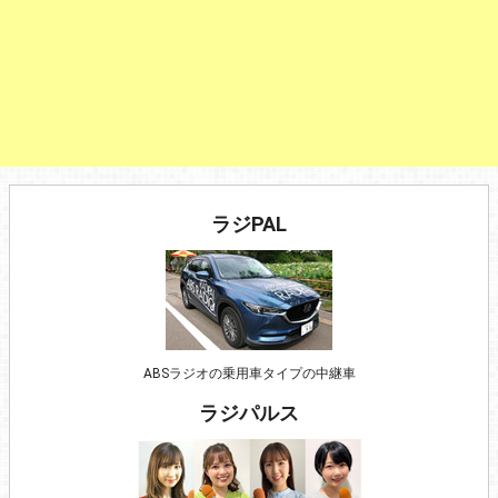
ラジPAL
ABSラジオの乗用車タイプの中継車
ラジパルス