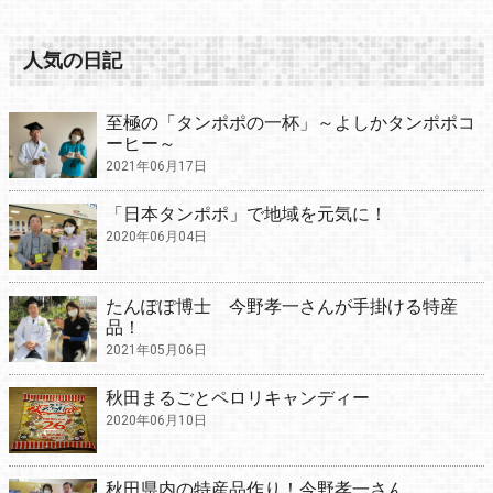
人気の日記
至極の「タンポポの一杯」～よしかタンポポコ
ーヒー～
2021年06月17日
「日本タンポポ」で地域を元気に！
2020年06月04日
たんぽぽ博士 今野孝一さんが手掛ける特産
品！
2021年05月06日
秋田まるごとペロリキャンディー
2020年06月10日
秋田県内の特産品作り！今野孝一さん