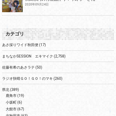
2020年09月24日
カテゴリ
あさ採りワイド秋田便
(17)
まちなかSESSION エキマイク
(2,758)
佐藤有希のあさラテ
(50)
ラジオ快晴ＧＯ！ＧＯ！のマキ
(260)
県北
(389)
鹿角市
(19)
小坂町
(6)
大館市
(67)
北秋田市
(63)