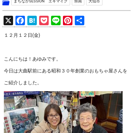
まちなかSESSION エキマイク
県南
大仙市
X
F
H
P
Li
Pi
共
a
at
o
n
nt
有
１２月１２日(金)
ce
e
ck
e
er
b
n
et
es
o
a
t
こんにちは！あゆみです。
o
今日は大曲駅前にある昭和３０年創業のおもちゃ屋さんを
k
ご紹介しました。