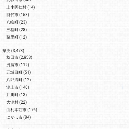
上小阿仁村
(14)
能代市
(153)
八峰町
(23)
三種町
(28)
藤里町
(12)
県央
(3,478)
秋田市
(2,858)
男鹿市
(112)
五城目町
(51)
八郎潟町
(12)
潟上市
(140)
井川町
(13)
大潟村
(22)
由利本荘市
(176)
にかほ市
(84)