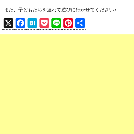
また、子どもたちを連れて遊びに行かせてください♪
X
F
H
P
Li
Pi
共
a
at
o
n
nt
有
ce
e
ck
e
er
b
n
et
es
o
a
t
o
k