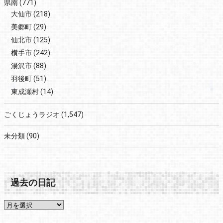
県南
(771)
大仙市
(218)
美郷町
(29)
仙北市
(125)
横手市
(242)
湯沢市
(88)
羽後町
(51)
東成瀬村
(14)
ごくじょうラジオ
(1,547)
未分類
(90)
過去の日記