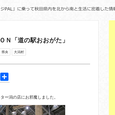
ＯＮ「道の駅おおがた」
県央
大潟村
Pi
共
nt
有
er
ンター潟の店にお邪魔しました。
e
st