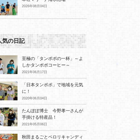
2026年08月04日
人気の日記
至極の「タンポポの一杯」～よ
しかタンポポコーヒー～
2021年06月17日
「日本タンポポ」で地域を元気
に！
2020年06月04日
たんぽぽ博士 今野孝一さんが
手掛ける特産品！
2021年05月06日
秋田まるごとペロリキャンディ