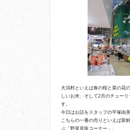
o
o
k
大潟村といえば春の桜と菜の花
しいお米、そして2月のチューリ
す。
今日はお話をスタッフの平塚由
こちらの一番の売りといえば新
ぶ「野菜直販コーナー」。