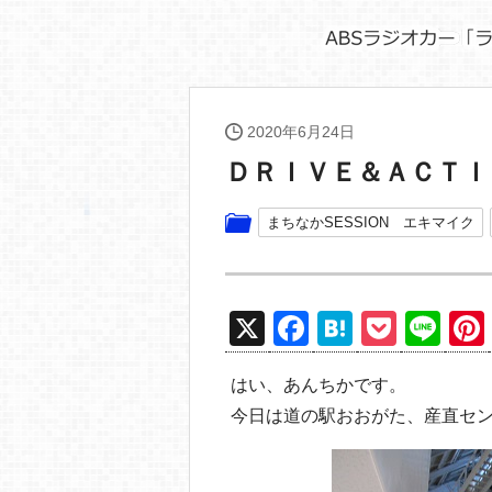
2020年6月24日
ＤＲＩＶＥ＆ＡＣＴＩ
まちなかSESSION エキマイク
X
F
H
P
Li
a
at
o
n
はい、あんちかです。
c
e
ck
e
今日は道の駅おおがた、産直セ
e
n
et
b
a