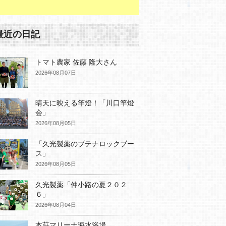
最近の日記
トマト農家 佐藤 隆大さん
2026年08月07日
晴天に映える竿燈！「川口竿燈
会」
2026年08月05日
「久光製薬のブテナロックブー
ス」
2026年08月05日
久光製薬「仲小路の夏２０２
６」
2026年08月04日
本荘マリーナ海水浴場