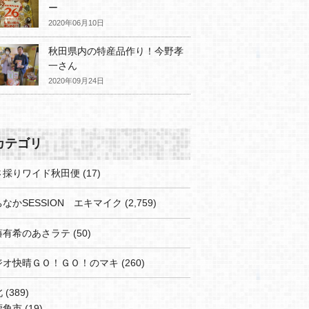
ー
2020年06月10日
秋田県内の特産品作り！今野孝
一さん
2020年09月24日
カテゴリ
さ採りワイド秋田便
(17)
なかSESSION エキマイク
(2,759)
藤有希のあさラテ
(50)
ジオ快晴ＧＯ！ＧＯ！のマキ
(260)
北
(389)
鹿角市
(19)