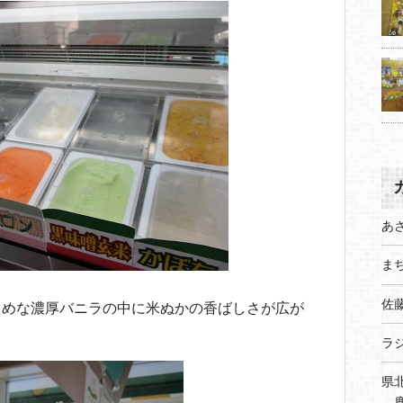
あ
まち
佐
えめな濃厚バニラの中に米ぬかの香ばしさが広が
ラ
県