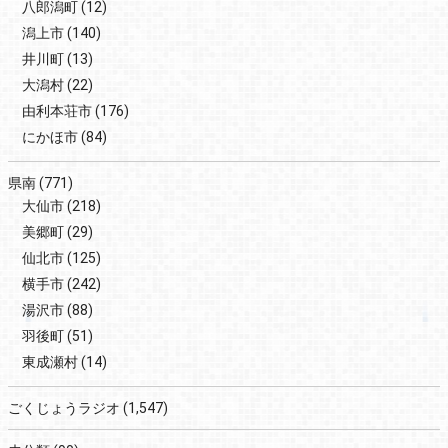
八郎潟町
(12)
潟上市
(140)
井川町
(13)
大潟村
(22)
由利本荘市
(176)
にかほ市
(84)
県南
(771)
大仙市
(218)
美郷町
(29)
仙北市
(125)
横手市
(242)
湯沢市
(88)
羽後町
(51)
東成瀬村
(14)
ごくじょうラジオ
(1,547)