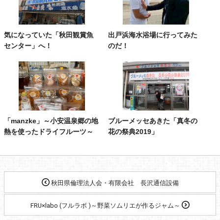
気になっていた「秋田観賞魚
出戸浜海水浴場に行ってみた
センター」へ！
のだ！
「manzke」～小安温泉郷の地
ブルーメッセあきた「真冬の
熱を使ったドライフルーツ～
花の祭典2019」
秋田県倫理法人会・有限会社 長沢通信設備
FRU×labo (フルラボ )～野菜ソムリエが作るジャム～