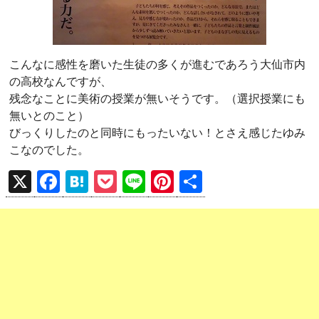
こんなに感性を磨いた生徒の多くが進むであろう大仙市内
の高校なんですが、
残念なことに美術の授業が無いそうです。（選択授業にも
無いとのこと）
びっくりしたのと同時にもったいない！とさえ感じたゆみ
こなのでした。
X
F
H
P
Li
Pi
共
a
at
o
n
nt
有
ce
e
ck
e
er
b
n
et
es
o
a
t
o
k