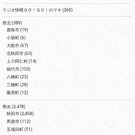
ラジオ快晴ＧＯ！ＧＯ！のマキ
(260)
県北
(389)
鹿角市
(19)
小坂町
(6)
大館市
(67)
北秋田市
(63)
上小阿仁村
(14)
能代市
(153)
八峰町
(23)
三種町
(28)
藤里町
(12)
県央
(3,478)
秋田市
(2,858)
男鹿市
(112)
五城目町
(51)