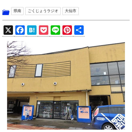
県南
ごくじょうラジオ
大仙市
X
F
H
P
Li
Pi
共
a
at
o
n
nt
有
ce
e
ck
e
er
b
n
et
es
o
a
t
o
k