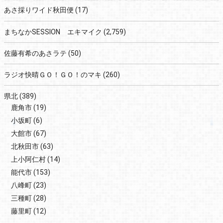
あさ採りワイド秋田便
(17)
まちなかSESSION エキマイク
(2,759)
佐藤有希のあさラテ
(50)
ラジオ快晴ＧＯ！ＧＯ！のマキ
(260)
県北
(389)
鹿角市
(19)
小坂町
(6)
大館市
(67)
北秋田市
(63)
上小阿仁村
(14)
能代市
(153)
八峰町
(23)
三種町
(28)
藤里町
(12)