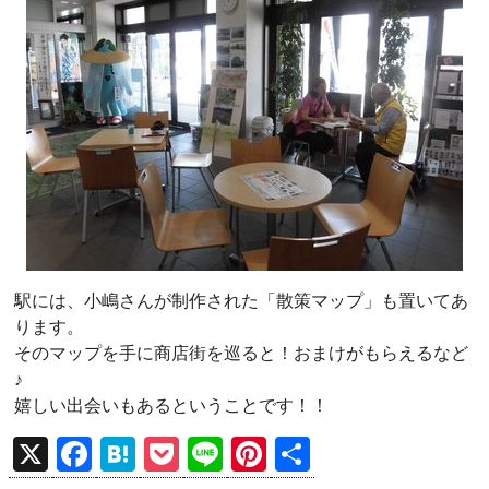
駅には、小嶋さんが制作された「散策マップ」も置いてあ
ります。
そのマップを手に商店街を巡ると！おまけがもらえるなど
♪
嬉しい出会いもあるということです！！
X
F
H
P
Li
Pi
共
a
at
o
n
nt
有