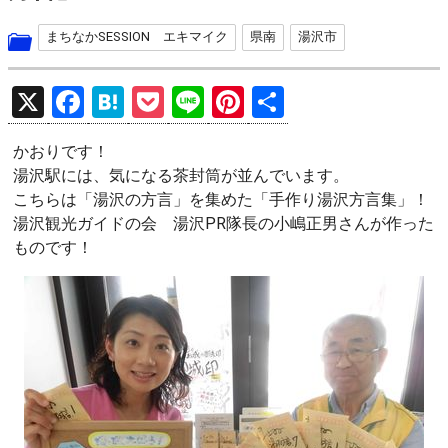
まちなかSESSION エキマイク
県南
湯沢市
X
F
H
P
Li
Pi
共
a
at
o
n
nt
有
かおりです！
ce
e
ck
e
er
湯沢駅には、気になる茶封筒が並んでいます。
b
n
et
es
こちらは「湯沢の方言」を集めた「手作り湯沢方言集」！
o
a
t
湯沢観光ガイドの会 湯沢PR隊長の小嶋正男さんが作った
ものです！
o
k