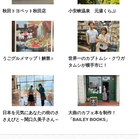
秋田トヨペット秋田店
小安峡温泉 元湯くらぶ
うごグルメマップ！解禁♬
世界一のカブトムシ・クワガ
タムシが横手市に！
日本を元気にあなたの街のさ
大曲のカフェ本を制作！
さえびと～関口久美子さん～
「BAILEY BOOKS」