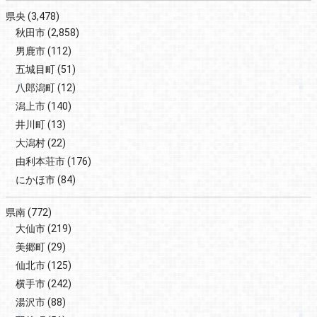
県央
(3,478)
秋田市
(2,858)
男鹿市
(112)
五城目町
(51)
八郎潟町
(12)
潟上市
(140)
井川町
(13)
大潟村
(22)
由利本荘市
(176)
にかほ市
(84)
県南
(772)
大仙市
(219)
美郷町
(29)
仙北市
(125)
横手市
(242)
湯沢市
(88)