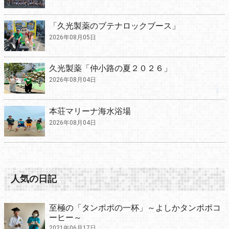
「久光製薬のブテナロックブース」
2026年08月05日
久光製薬「仲小路の夏２０２６」
2026年08月04日
本荘マリーナ海水浴場
2026年08月04日
人気の日記
至極の「タンポポの一杯」～よしかタンポポコ
ーヒー～
2021年06月17日