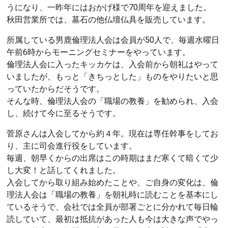
うになり、一昨年にはおかげ様で70周年を迎えました。
秋田営業所では、墓石の他仏壇仏具を販売しています。
所属している男鹿倫理法人会は会員が50人で、毎週水曜日
午前6時からモーニングセミナーをやっています。
倫理法人会に入ったキッカケは、入会前から朝礼はやって
いましたが、もっと「きちっとした」ものをやりたいと思
っていたからだそうです。
そんな時、倫理法人会の「職場の教養」を勧められ、入会
し、続けて今に至るそうです。
菅原さんは入会してから約４年。現在は専任幹事をしてお
り、主に司会進行役をしています。
毎週、朝早くからの出席はこの時期はまだ寒くて暗くて少
し大変！と話してくれました。
入会してから取り組み始めたことや、ご自身の変化は、倫
理法人会は「職場の教養」を朝礼時に読むことを基本にし
ているそうで、会社では全員が部署ごとに分かれて毎日輪
読していて、最初は抵抗があった人も今は大きな声でやっ