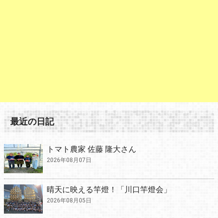
最近の日記
トマト農家 佐藤 隆大さん
2026年08月07日
晴天に映える竿燈！「川口竿燈会」
2026年08月05日