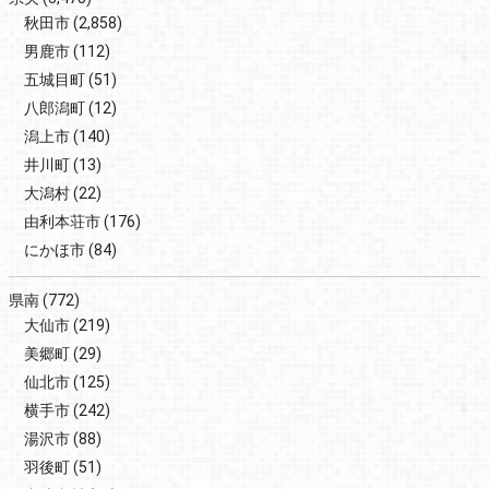
秋田市
(2,858)
男鹿市
(112)
五城目町
(51)
八郎潟町
(12)
潟上市
(140)
井川町
(13)
大潟村
(22)
由利本荘市
(176)
にかほ市
(84)
県南
(772)
大仙市
(219)
美郷町
(29)
仙北市
(125)
横手市
(242)
湯沢市
(88)
羽後町
(51)