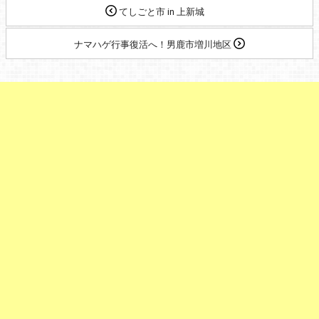
てしごと市 in 上新城
ナマハゲ行事復活へ！男鹿市増川地区