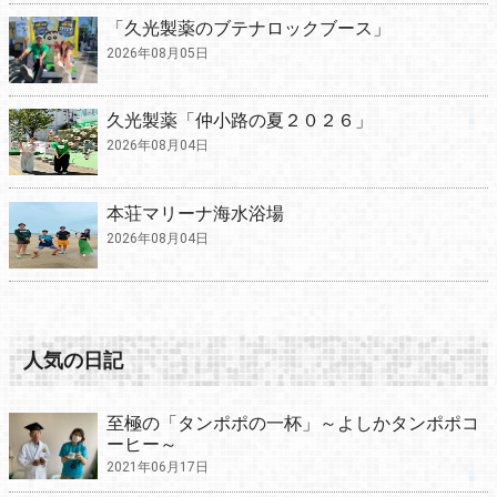
「久光製薬のブテナロックブース」
2026年08月05日
久光製薬「仲小路の夏２０２６」
2026年08月04日
本荘マリーナ海水浴場
2026年08月04日
人気の日記
至極の「タンポポの一杯」～よしかタンポポコ
ーヒー～
2021年06月17日