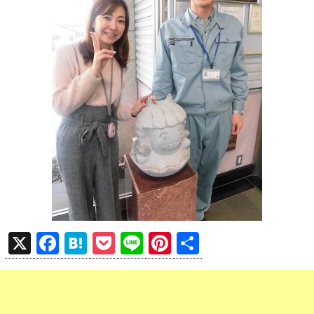
X
F
H
P
Li
Pi
共
a
at
o
n
nt
有
ce
e
ck
e
er
b
n
et
es