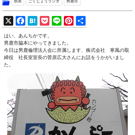
県央
ごくじょうラジオ
男鹿市
X
F
H
P
Li
Pi
共
a
at
o
n
nt
有
はい、あんちかです。
ce
e
ck
e
er
男鹿市脇本にやってきました。
b
n
et
es
今日は男鹿倫理法人会に所属します、株式会社 寒風の取
o
a
t
締役 社長室室長の菅原広大さんにお話をうかがいまし
た。
o
k