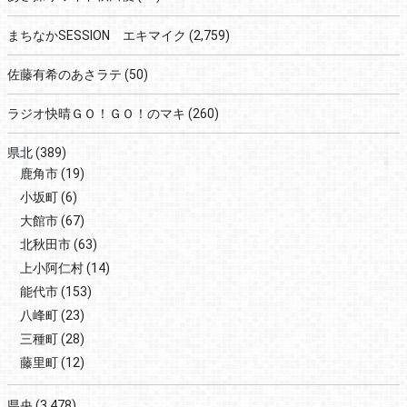
まちなかSESSION エキマイク
(2,759)
佐藤有希のあさラテ
(50)
ラジオ快晴ＧＯ！ＧＯ！のマキ
(260)
県北
(389)
鹿角市
(19)
小坂町
(6)
大館市
(67)
北秋田市
(63)
上小阿仁村
(14)
能代市
(153)
八峰町
(23)
三種町
(28)
藤里町
(12)
県央
(3,478)