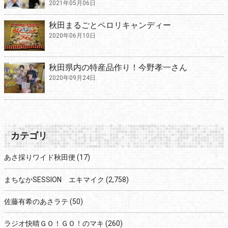
2021年05月06日
秋田まるごとペロリキャンディー
2020年06月10日
秋田県内の特産品作り！今野孝一さん
2020年09月24日
カテゴリ
あさ採りワイド秋田便
(17)
まちなかSESSION エキマイク
(2,758)
佐藤有希のあさラテ
(50)
ラジオ快晴ＧＯ！ＧＯ！のマキ
(260)