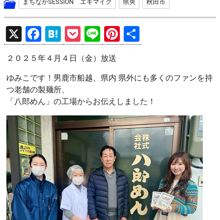
まちなかSESSION エキマイク
県央
秋田市
X
F
H
P
Li
Pi
共
a
at
o
n
nt
有
２０２５年４月４日（金）放送
ce
e
ck
e
er
b
n
et
es
ゆみこです！男鹿市船越、県内 県外にも多くのファンを持
つ老舗の製麺所、
o
a
t
「八郎めん」の工場からお伝えしました！
o
k