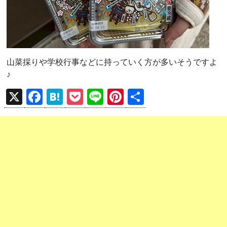
山菜採りや学校行事などに持っていく方が多いそうですよ
♪
X
F
H
P
Li
Pi
共
a
at
o
n
nt
有
ce
e
ck
e
er
b
n
et
es
o
a
t
o
k