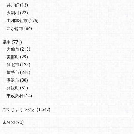
井川町
(13)
大潟村
(22)
由利本荘市
(176)
にかほ市
(84)
県南
(771)
大仙市
(218)
美郷町
(29)
仙北市
(125)
横手市
(242)
湯沢市
(88)
羽後町
(51)
東成瀬村
(14)
ごくじょうラジオ
(1,547)
未分類
(90)