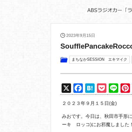
2023年9月15日
SoufflePancake
まちなかSESSION エキマイク
X
F
H
P
Li
a
at
o
n
２０２３年９月１５日(金)
c
e
ck
e
e
n
et
みおです。今日は、秋田市手形にありま
b
a
ーキ ロッコ)にお邪魔しました