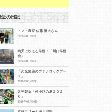
最近の日記
トマト農家 佐藤 隆大さん
2026年08月07日
晴天に映える竿燈！「川口竿燈
会」
2026年08月05日
「久光製薬のブテナロックブー
ス」
2026年08月05日
久光製薬「仲小路の夏２０２
６」
2026年08月04日
本荘マリーナ海水浴場