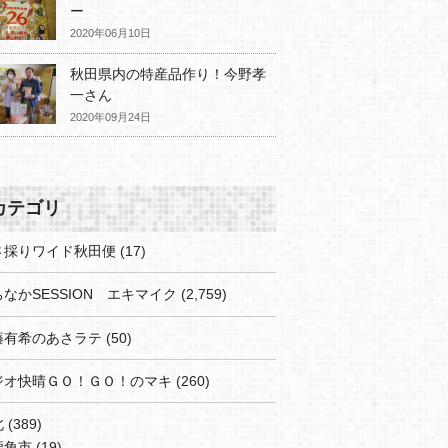
ー
2020年06月10日
秋田県内の特産品作り！今野孝
一さん
2020年09月24日
カテゴリ
さ採りワイド秋田便
(17)
なかSESSION エキマイク
(2,759)
藤有希のあさラテ
(50)
ジオ快晴ＧＯ！ＧＯ！のマキ
(260)
北
(389)
鹿角市
(19)