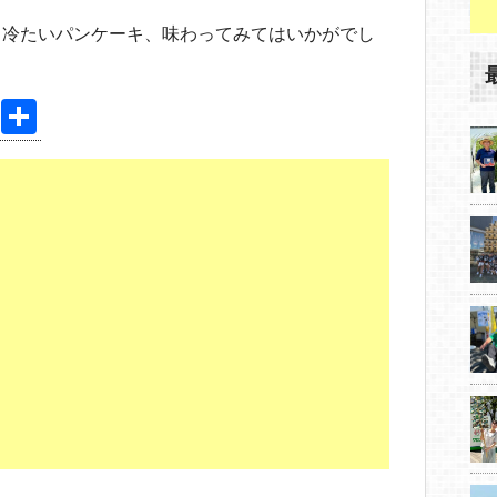
と冷たいパンケーキ、味わってみてはいかがでし
Pi
共
nt
有
er
e
st