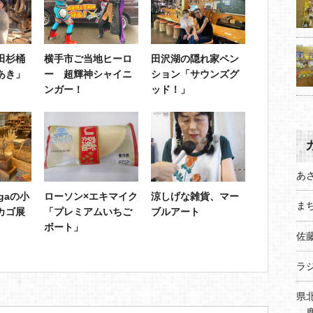
田杉桶
横手市ご当地ヒーロ
田沢湖の隠れ家ペン
あき」
ー 超輝神シャイニ
ション「サウンズグ
ンガー！
ッド！」
あ
agaの小
ローソン×エキマイク
涼しげな雑貨、マー
まち
カゴ展
「プレミアムいちご
ブルアート
ボート」
佐
ラ
県