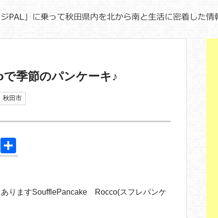
Roccoで季節のパンケーキ♪
秋田市
Pi
共
nt
有
er
e
すSoufflePancake Rocco(スフレパンケ
st
！