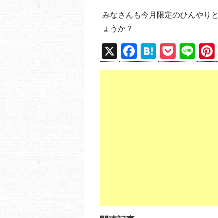
みなさんも今月限定のひんやり
ょうか？
X
F
H
P
Li
a
at
o
n
c
e
ck
e
e
n
et
b
a
o
o
k