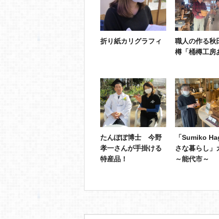
折り紙カリグラフィ
職人の作る秋
樽「桶樽工房
たんぽぽ博士 今野
「Sumiko H
孝一さんが手掛ける
さな暮らし」
特産品！
～能代市～