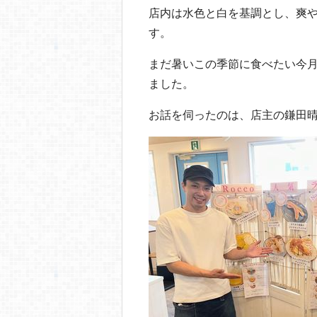
o
店内は水色と白を基調とし、爽
o
す。
k
まだ暑いこの季節に食べたい今
ました。
お話を伺ったのは、店主の鎌田