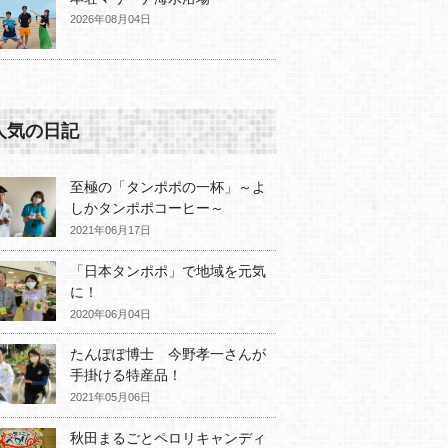
2026年08月04日
人気の日記
至極の「タンポポの一杯」～よ
しかタンポポコーヒー～
2021年06月17日
「日本タンポポ」で地域を元気
に！
2020年06月04日
たんぽぽ博士 今野孝一さんが
手掛ける特産品！
2021年05月06日
秋田まるごとペロリキャンディ