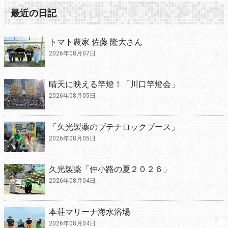
最近の日記
トマト農家 佐藤 隆大さん
2026年08月07日
晴天に映える竿燈！「川口竿燈会」
2026年08月05日
「久光製薬のブテナロックブース」
2026年08月05日
久光製薬「仲小路の夏２０２６」
2026年08月04日
本荘マリーナ海水浴場
2026年08月04日