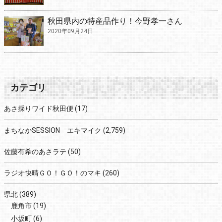
秋田県内の特産品作り！今野孝一さん
2020年09月24日
カテゴリ
あさ採りワイド秋田便
(17)
まちなかSESSION エキマイク
(2,759)
佐藤有希のあさラテ
(50)
ラジオ快晴ＧＯ！ＧＯ！のマキ
(260)
県北
(389)
鹿角市
(19)
小坂町
(6)