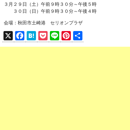
３月２９日（土）午前９時３０分～午後５時
３０日（日）午前９時３０分～午後４時
会場：秋田市土崎港 セリオンプラザ
X
F
H
P
Li
Pi
共
a
at
o
n
nt
有
ce
e
ck
e
er
b
n
et
es
o
a
t
o
k