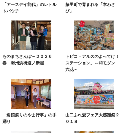
「アースデイ能代」のレトル
藤里町で育まれる「本わさ
トパウチ
び」
ものまちさんぽ～２０２６
トピコ・アルスのよってけ！
春 羽州浜街道ノ新屋
ステーション」～和モダン
六花～
「角館祭りのやま行事」の手
山二ふれ愛フェア大感謝祭２
踊り
０１８