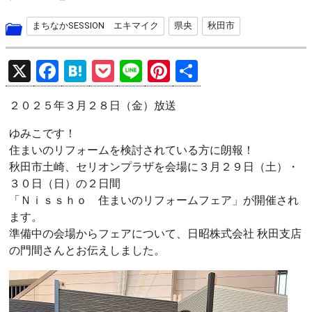
まちなかSESSION エキマイク
県央
秋田市
X
F
H
P
Li
Pi
共
a
at
o
n
nt
有
２０２５年３月２８日（金）放送
ce
e
ck
e
er
b
n
et
es
ゆみこです！
住まいのリフォームを検討されている方に朗報！
o
a
t
秋田市土崎、セリオンプラザを会場に３月２９日（土）・
o
３０日（日）の２日間
k
「Ｎｉｓｓｈｏ 住まいのリフォームフェア」が開催され
ます。
準備中の会場からフェアについて、日昭株式会社 秋田支店
の門間さんとお伝えしました。