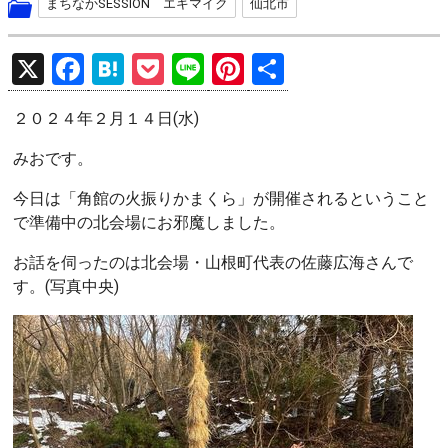
まちなかSESSION エキマイク
仙北市
X
F
H
P
Li
Pi
共
a
at
o
n
nt
有
２０２４年２月１４日(水)
ce
e
ck
e
er
b
n
et
es
みおです。
o
a
t
今日は「角館の火振りかまくら」が開催されるということ
o
で準備中の北会場にお邪魔しました。
k
お話を伺ったのは北会場・山根町代表の佐藤広海さんで
す。(写真中央)