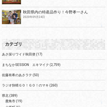
秋田県内の特産品作り！今野孝一さん
2020年09月24日
カテゴリ
あさ採りワイド秋田便
(17)
まちなかSESSION エキマイク
(2,759)
佐藤有希のあさラテ
(50)
ラジオ快晴ＧＯ！ＧＯ！のマキ
(260)
県北
(389)
鹿角市
(19)