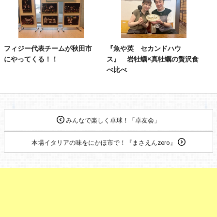
フィジー代表チームが秋田市
『魚や英 セカンドハウ
にやってくる！！
ス』 岩牡蠣×真牡蠣の贅沢食
べ比べ
みんなで楽しく卓球！「卓友会」
本場イタリアの味をにかほ市で！『まさえんzero』