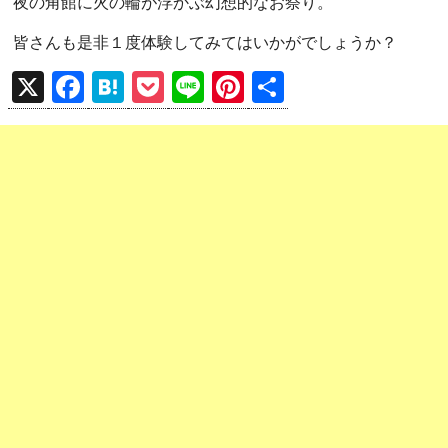
夜の角館に火の輪が浮かぶ幻想的なお祭り。
皆さんも是非１度体験してみてはいかがでしょうか？
X
F
H
P
Li
Pi
共
a
at
o
n
nt
有
ce
e
ck
e
er
b
n
et
es
o
a
t
o
k