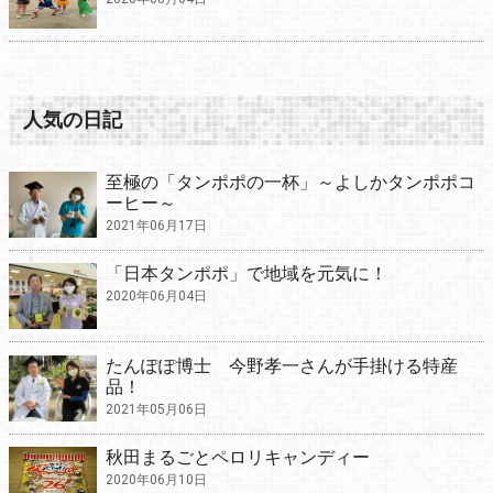
人気の日記
至極の「タンポポの一杯」～よしかタンポポコ
ーヒー～
2021年06月17日
「日本タンポポ」で地域を元気に！
2020年06月04日
たんぽぽ博士 今野孝一さんが手掛ける特産
品！
2021年05月06日
秋田まるごとペロリキャンディー
2020年06月10日