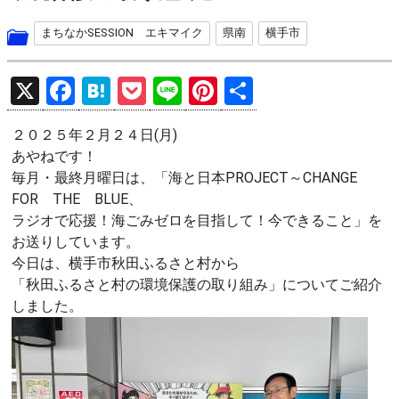
まちなかSESSION エキマイク
県南
横手市
X
F
H
P
Li
Pi
共
a
at
o
n
nt
有
２０２５年２月２４日(月)
ce
e
ck
e
er
あやねです！
b
n
et
es
毎月・最終月曜日は、「海と日本PROJECT～CHANGE
o
a
t
FOR THE BLUE、
ラジオで応援！海ごみゼロを目指して！今できること」を
o
お送りしています。
k
今日は、横手市秋田ふるさと村から
「秋田ふるさと村の環境保護の取り組み」についてご紹介
しました。