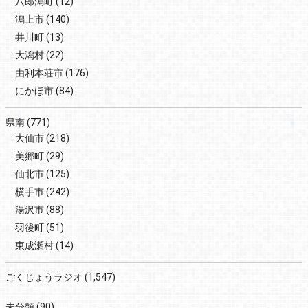
八郎潟町
(12)
潟上市
(140)
井川町
(13)
大潟村
(22)
由利本荘市
(176)
にかほ市
(84)
県南
(771)
大仙市
(218)
美郷町
(29)
仙北市
(125)
横手市
(242)
湯沢市
(88)
羽後町
(51)
東成瀬村
(14)
ごくじょうラジオ
(1,547)
未分類
(90)