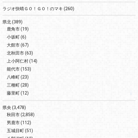
ラジオ快晴ＧＯ！ＧＯ！のマキ
(260)
県北
(389)
鹿角市
(19)
小坂町
(6)
大館市
(67)
北秋田市
(63)
上小阿仁村
(14)
能代市
(153)
八峰町
(23)
三種町
(28)
藤里町
(12)
県央
(3,478)
秋田市
(2,858)
男鹿市
(112)
五城目町
(51)