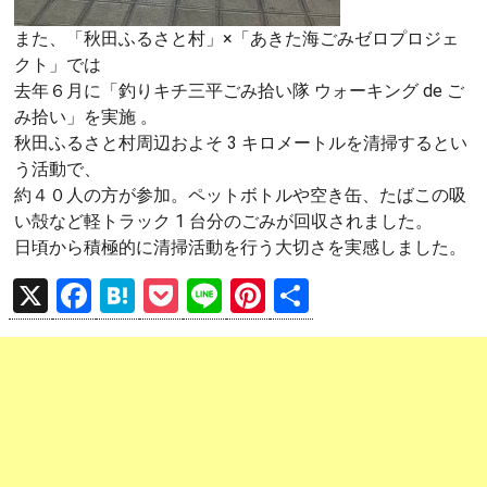
また、「秋田ふるさと村」×「あきた海ごみゼロプロジェ
クト」では
去年６月に「釣りキチ三平ごみ拾い隊 ウォーキング de ご
み拾い」を実施 。
秋田ふるさと村周辺およそ 3 キロメートルを清掃するとい
う活動で、
約４０人の方が参加。ペットボトルや空き缶、たばこの吸
い殻など軽トラック 1 台分のごみが回収されました。
日頃から積極的に清掃活動を行う大切さを実感しました。
X
F
H
P
Li
Pi
共
a
at
o
n
nt
有
ce
e
ck
e
er
b
n
et
es
o
a
t
o