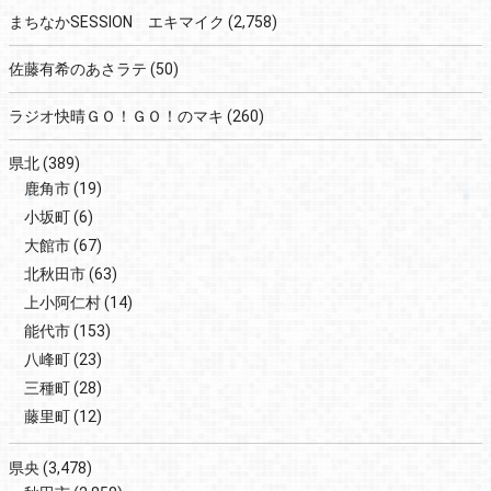
まちなかSESSION エキマイク
(2,758)
佐藤有希のあさラテ
(50)
ラジオ快晴ＧＯ！ＧＯ！のマキ
(260)
県北
(389)
鹿角市
(19)
小坂町
(6)
大館市
(67)
北秋田市
(63)
上小阿仁村
(14)
能代市
(153)
八峰町
(23)
三種町
(28)
藤里町
(12)
県央
(3,478)