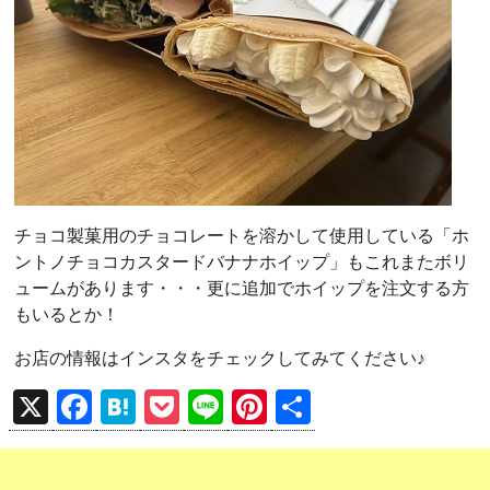
チョコ製菓用のチョコレートを溶かして使用している「ホ
ントノチョコカスタードバナナホイップ」もこれまたボリ
ュームがあります・・・更に追加でホイップを注文する方
もいるとか！
お店の情報はインスタをチェックしてみてください♪
X
F
H
P
Li
Pi
共
a
at
o
n
nt
有
ce
e
ck
e
er