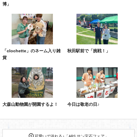
博」
「clochette」のネーム入り雑
秋田駅前で「挑戦！」
貨
大森山動物園が開園するよ！
今日は敬老の日♪
可愛いで溢れる♪「ABS サン宝石フェア」