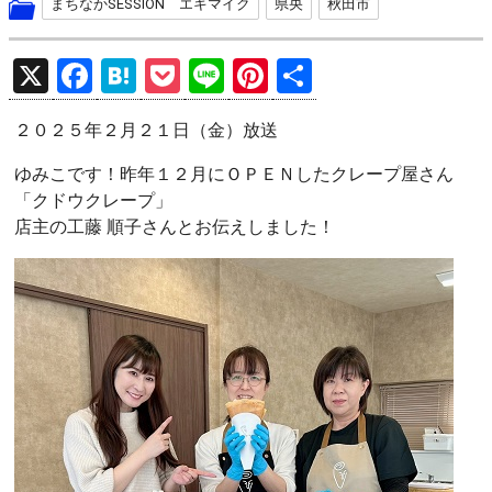
まちなかSESSION エキマイク
県央
秋田市
X
F
H
P
Li
Pi
共
a
at
o
n
nt
有
２０２５年２月２１日（金）放送
ce
e
ck
e
er
b
n
et
es
ゆみこです！昨年１２月にＯＰＥＮしたクレープ屋さん
「クドウクレープ」
o
a
t
店主の工藤 順子さんとお伝えしました！
o
k