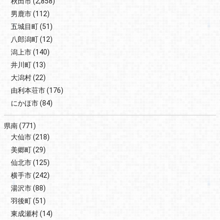
秋田市
(2,858)
男鹿市
(112)
五城目町
(51)
八郎潟町
(12)
潟上市
(140)
井川町
(13)
大潟村
(22)
由利本荘市
(176)
にかほ市
(84)
県南
(771)
大仙市
(218)
美郷町
(29)
仙北市
(125)
横手市
(242)
湯沢市
(88)
羽後町
(51)
東成瀬村
(14)