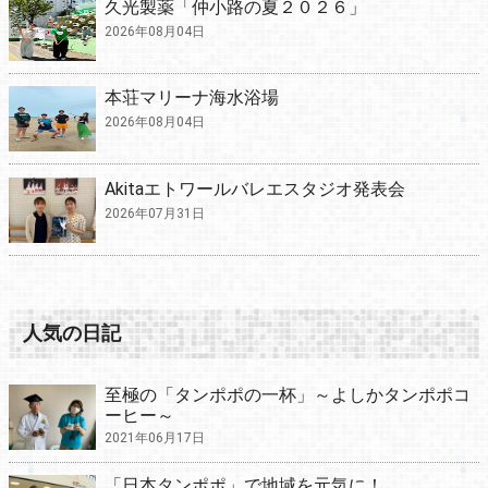
久光製薬「仲小路の夏２０２６」
2026年08月04日
本荘マリーナ海水浴場
2026年08月04日
Akitaエトワールバレエスタジオ発表会
2026年07月31日
人気の日記
至極の「タンポポの一杯」～よしかタンポポコ
ーヒー～
2021年06月17日
「日本タンポポ」で地域を元気に！