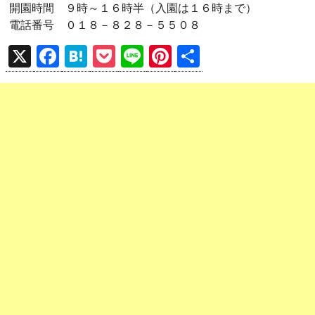
開園時間 ９時～１６時半（入園は１６時まで）
電話番号 ０１８－８２８－５５０８
X
F
H
P
Li
Pi
共
a
at
o
n
nt
有
ce
e
ck
e
er
b
n
et
es
o
a
t
o
k