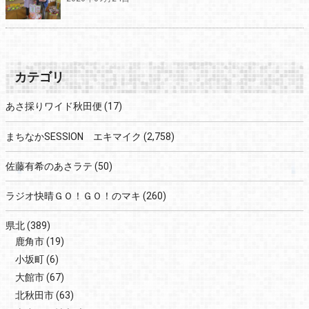
カテゴリ
あさ採りワイド秋田便
(17)
まちなかSESSION エキマイク
(2,758)
佐藤有希のあさラテ
(50)
ラジオ快晴ＧＯ！ＧＯ！のマキ
(260)
県北
(389)
鹿角市
(19)
小坂町
(6)
大館市
(67)
北秋田市
(63)