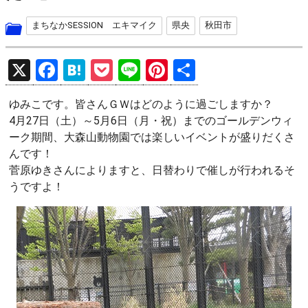
まちなかSESSION エキマイク
県央
秋田市
X
F
H
P
Li
Pi
共
a
at
o
n
nt
有
ゆみこです。皆さんＧＷはどのように過ごしますか？
ce
e
ck
e
er
4月27日（土）～5月6日（月・祝）までのゴールデンウィ
b
n
et
es
ーク期間、大森山動物園では楽しいイベントが盛りだくさ
o
a
t
んです！
菅原ゆきさんによりますと、日替わりで催しが行われるそ
o
うですよ！
k