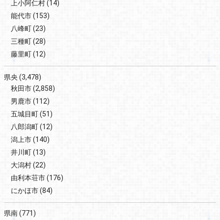
上小阿仁村
(14)
能代市
(153)
八峰町
(23)
三種町
(28)
藤里町
(12)
県央
(3,478)
秋田市
(2,858)
男鹿市
(112)
五城目町
(51)
八郎潟町
(12)
潟上市
(140)
井川町
(13)
大潟村
(22)
由利本荘市
(176)
にかほ市
(84)
県南
(771)