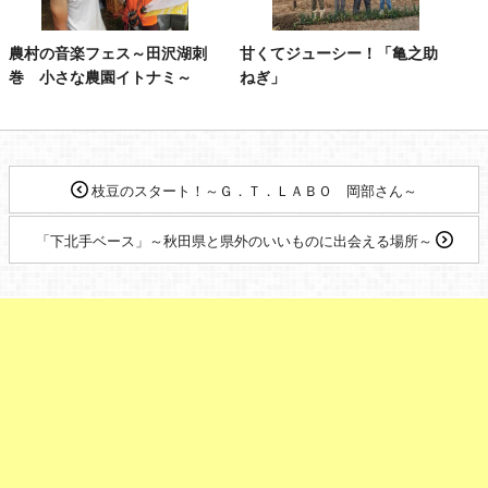
農村の音楽フェス～田沢湖刺
甘くてジューシー！「亀之助
巻 小さな農園イトナミ～
ねぎ」
枝豆のスタート！～Ｇ．Ｔ．ＬＡＢＯ 岡部さん～
「下北手ベース」～秋田県と県外のいいものに出会える場所～