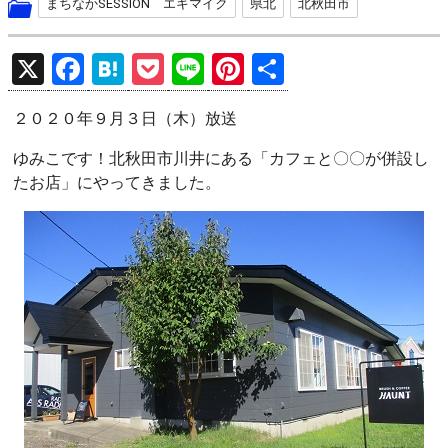
まちなかSESSION エキマイク
県北
北秋田市
X
F
H
P
Li
Pi
共
a
at
o
n
nt
有
２０２０年９月３日（木）放送
ce
e
ck
e
er
b
n
et
es
ゆみこです！北秋田市川井にある「カフェと〇〇が併設し
たお店」にやってきました。
o
a
t
o
k