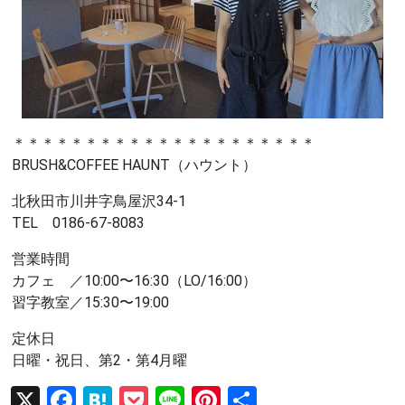
＊＊＊＊＊＊＊＊＊＊＊＊＊＊＊＊＊＊＊＊＊
BRUSH&COFFEE HAUNT（ハウント）
北秋田市川井字鳥屋沢34-1
TEL 0186-67-8083
営業時間
カフェ ／10:00〜16:30（LO/16:00）
習字教室／15:30〜19:00
定休日
日曜・祝日、第2・第4月曜
X
F
H
P
Li
Pi
共