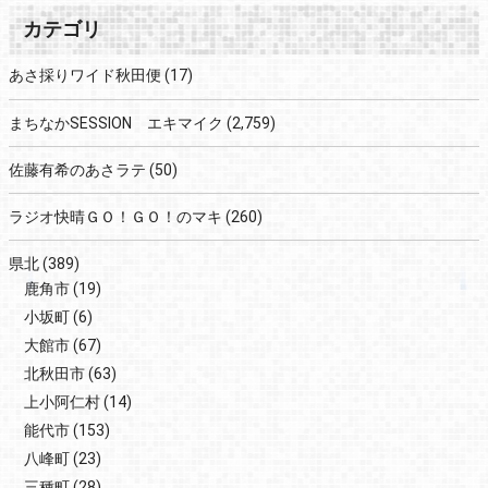
カテゴリ
あさ採りワイド秋田便
(17)
まちなかSESSION エキマイク
(2,759)
佐藤有希のあさラテ
(50)
ラジオ快晴ＧＯ！ＧＯ！のマキ
(260)
県北
(389)
鹿角市
(19)
小坂町
(6)
大館市
(67)
北秋田市
(63)
上小阿仁村
(14)
能代市
(153)
八峰町
(23)
三種町
(28)