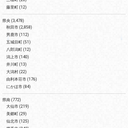
藤里町
(12)
県央
(3,478)
秋田市
(2,858)
男鹿市
(112)
五城目町
(51)
八郎潟町
(12)
潟上市
(140)
井川町
(13)
大潟村
(22)
由利本荘市
(176)
にかほ市
(84)
県南
(772)
大仙市
(219)
美郷町
(29)
仙北市
(125)