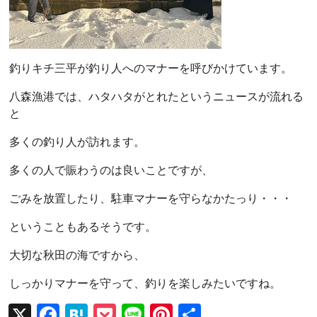
釣りキチ三平が釣り人へのマナーを呼びかけています。
八森漁港では、ハタハタがとれたというニュースが流れる
と
多くの釣り人が訪れます。
多くの人で賑わうのは良いことですが、
ごみを放置したり、駐車マナーを守らなかたっり・・・
ということもあるそうです。
大切な秋田の海ですから、
しっかりマナーを守って、釣りを楽しみたいですね。
X
F
H
P
Li
Pi
共