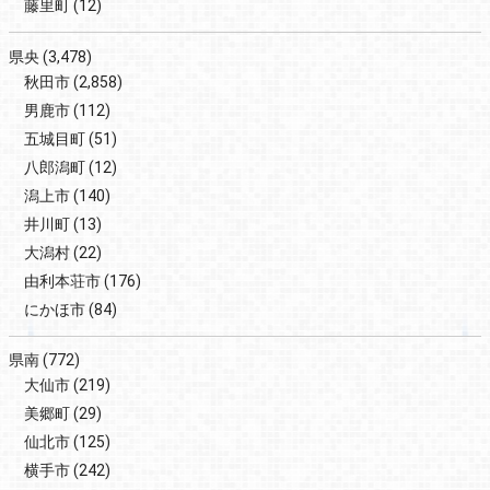
藤里町
(12)
県央
(3,478)
秋田市
(2,858)
男鹿市
(112)
五城目町
(51)
八郎潟町
(12)
潟上市
(140)
井川町
(13)
大潟村
(22)
由利本荘市
(176)
にかほ市
(84)
県南
(772)
大仙市
(219)
美郷町
(29)
仙北市
(125)
横手市
(242)