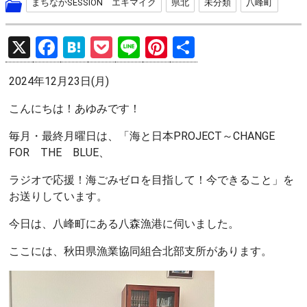
まちなかSESSION エキマイク
県北
未分類
八峰町
X
F
H
P
Li
Pi
共
a
at
o
n
nt
有
2024年12月23日(月)
ce
e
ck
e
er
b
n
et
es
こんにちは！あゆみです！
o
a
t
毎月・最終月曜日は、「海と日本PROJECT～CHANGE
o
FOR THE BLUE、
k
ラジオで応援！海ごみゼロを目指して！今できること」を
お送りしています。
今日は、八峰町にある八森漁港に伺いました。
ここには、秋田県漁業協同組合北部支所があります。