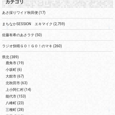
カテゴリ
あさ採りワイド秋田便
(17)
まちなかSESSION エキマイク
(2,759)
佐藤有希のあさラテ
(50)
ラジオ快晴ＧＯ！ＧＯ！のマキ
(260)
県北
(389)
鹿角市
(19)
小坂町
(6)
大館市
(67)
北秋田市
(63)
上小阿仁村
(14)
能代市
(153)
八峰町
(23)
三種町
(28)