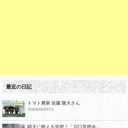
最近の日記
トマト農家 佐藤 隆大さん
2026年08月07日
晴天に映える竿燈！「川口竿燈会」