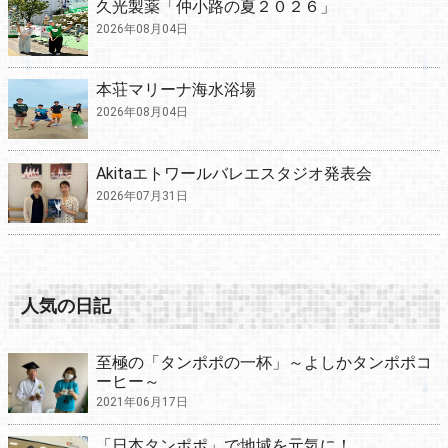
久光製薬「仲小路の夏２０２６」
2026年08月04日
本荘マリーナ海水浴場
2026年08月04日
Akitaエトワールバレエスタジオ発表会
2026年07月31日
人気の日記
至極の「タンポポの一杯」～よしかタンポポコ
ーヒー～
2021年06月17日
「日本タンポポ」で地域を元気に！