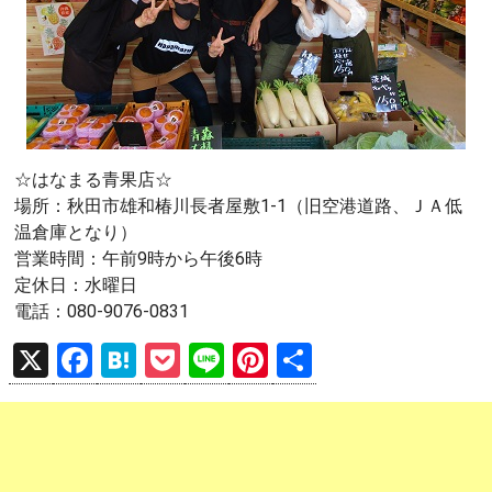
☆はなまる青果店☆
場所：秋田市雄和椿川長者屋敷1-1（旧空港道路、ＪＡ低
温倉庫となり）
営業時間：午前9時から午後6時
定休日：水曜日
電話：080-9076-0831
X
F
H
P
Li
Pi
共
a
at
o
n
nt
有
ce
e
ck
e
er
b
n
et
es