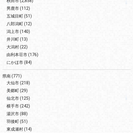
秋田市
(2,858)
男鹿市
(112)
五城目町
(51)
八郎潟町
(12)
潟上市
(140)
井川町
(13)
大潟村
(22)
由利本荘市
(176)
にかほ市
(84)
県南
(771)
大仙市
(218)
美郷町
(29)
仙北市
(125)
横手市
(242)
湯沢市
(88)
羽後町
(51)
東成瀬村
(14)