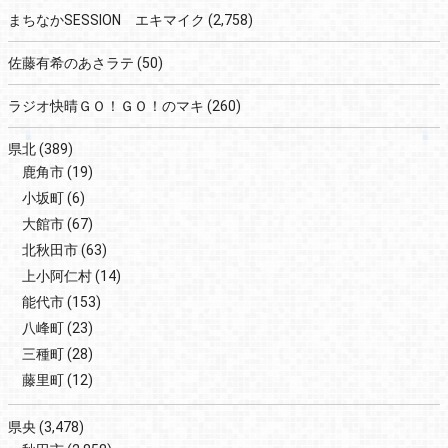
まちなかSESSION エキマイク
(2,758)
佐藤有希のあさラテ
(50)
ラジオ快晴ＧＯ！ＧＯ！のマキ
(260)
県北
(389)
鹿角市
(19)
小坂町
(6)
大館市
(67)
北秋田市
(63)
上小阿仁村
(14)
能代市
(153)
八峰町
(23)
三種町
(28)
藤里町
(12)
県央
(3,478)