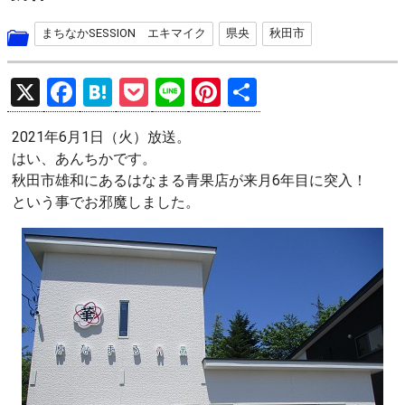
まちなかSESSION エキマイク
県央
秋田市
X
F
H
P
Li
Pi
共
a
at
o
n
nt
有
2021年6月1日（火）放送。
ce
e
ck
e
er
はい、あんちかです。
b
n
et
es
秋田市雄和にあるはなまる青果店が来月6年目に突入！
o
a
t
という事でお邪魔しました。
o
k