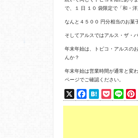
で、１ 日 １０ 袋限定で「和・
なんと４５００ 円分相当のお菓
そしてアルスではアルス・ザ・バー
年末年始は、トピコ・アルスの
んか？
年末年始は営業時間が通常と変
ページでご確認ください。
X
F
H
P
Li
a
at
o
n
c
e
ck
e
e
n
et
b
a