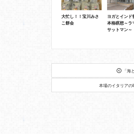
大忙し！！宝川みさ
ヨガとインド
こ餅会
本格瞑想～ラ
サットマン～
「海と
本場のイタリアの