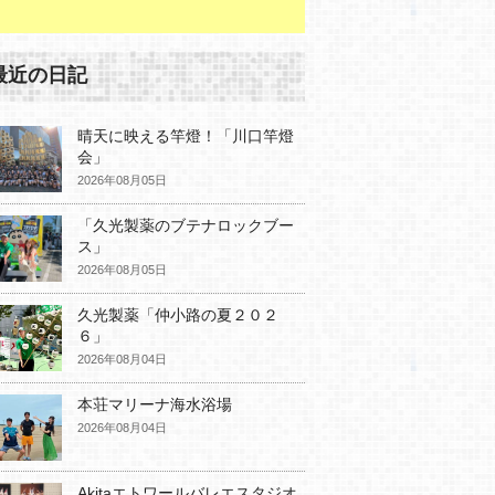
最近の日記
晴天に映える竿燈！「川口竿燈
会」
2026年08月05日
「久光製薬のブテナロックブー
ス」
2026年08月05日
久光製薬「仲小路の夏２０２
６」
2026年08月04日
本荘マリーナ海水浴場
2026年08月04日
Akitaエトワールバレエスタジオ