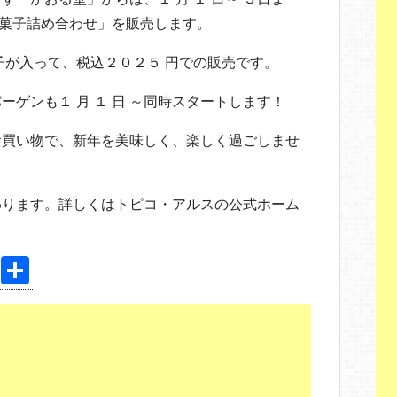
洋菓子詰め合わせ」を販売します。
子が入って、税込２０２５ 円での販売です。
ゲンも１ 月 １ 日 ～同時スタートします！
お買い物で、新年を美味しく、楽しく過ごしませ
わります。詳しくはトピコ・アルスの公式ホーム
Pi
共
nt
有
er
e
st