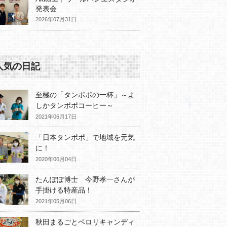
発表会
2026年07月31日
人気の日記
至極の「タンポポの一杯」～よ
しかタンポポコーヒー～
2021年06月17日
「日本タンポポ」で地域を元気
に！
2020年06月04日
たんぽぽ博士 今野孝一さんが
手掛ける特産品！
2021年05月06日
秋田まるごとペロリキャンディ