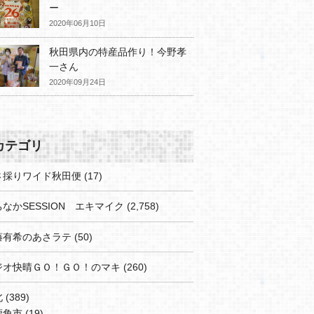
ー
2020年06月10日
秋田県内の特産品作り！今野孝
一さん
2020年09月24日
カテゴリ
さ採りワイド秋田便
(17)
なかSESSION エキマイク
(2,758)
藤有希のあさラテ
(50)
ジオ快晴ＧＯ！ＧＯ！のマキ
(260)
北
(389)
鹿角市
(19)