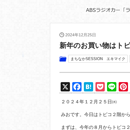
2024年12月25日
新年のお買い物はト
まちなかSESSION エキマイク
X
F
H
P
Li
a
at
o
n
２０２４年１２月２５日㈬
c
e
ck
e
e
n
et
みおです。今日はトピコ２階か
b
a
まずは、今年の８月からトピコ