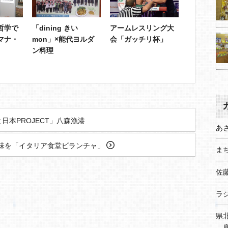
哲学で
「dining きい
アームレスリング大
マナ・
mon」×能代ヨルダ
会「ガッチリ杯」
ン料理
日本PROJECT」八森漁港
あ
味を「イタリア食堂ビランチャ」
まち
佐
ラ
県