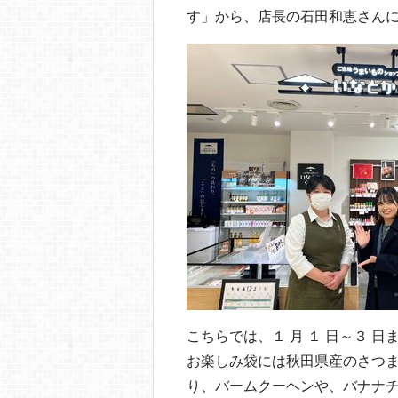
o
す」から、店長の石田和恵さん
o
k
こちらでは、１ 月 １ 日～３ 
お楽しみ袋には秋田県産のさつ
り、バームクーヘンや、バナナ