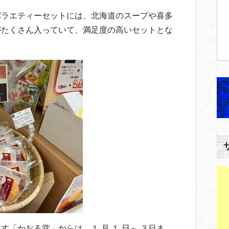
バラエティーセットには、北海道のスープや喜多
がたくさん入っていて、満足度の高いセットとな
「かおる堂」からは、１ 月 １ 日～ ３日ま