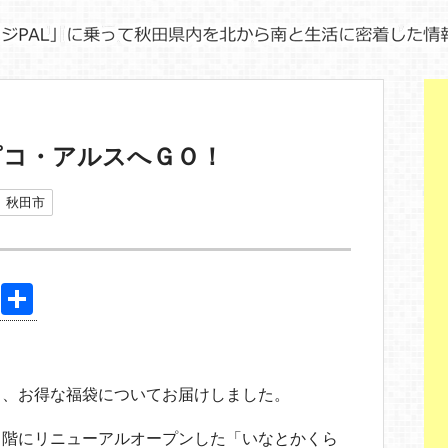
ピコ・アルスへＧＯ！
秋田市
Pi
共
nt
有
er
e
ら、お得な福袋についてお届けしました。
st
２階にリニューアルオープンした「いなとかくら