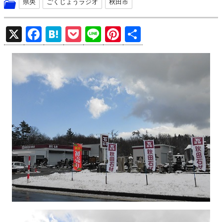
県央
ごくじょうラジオ
秋田市
X
F
H
P
Li
Pi
共
a
at
o
n
nt
有
ce
e
ck
e
er
b
n
et
es
o
a
t
o
k