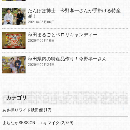
たんぽぽ博士 今野孝一さんが手掛ける特産
品！
2021年05月06日
秋田まるごとペロリキャンディー
2020年06月10日
秋田県内の特産品作り！今野孝一さん
2020年09月24日
カテゴリ
あさ採りワイド秋田便
(17)
まちなかSESSION エキマイク
(2,759)