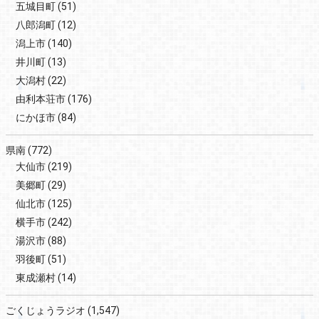
五城目町
(51)
八郎潟町
(12)
潟上市
(140)
井川町
(13)
大潟村
(22)
由利本荘市
(176)
にかほ市
(84)
県南
(772)
大仙市
(219)
美郷町
(29)
仙北市
(125)
横手市
(242)
湯沢市
(88)
羽後町
(51)
東成瀬村
(14)
ごくじょうラジオ
(1,547)