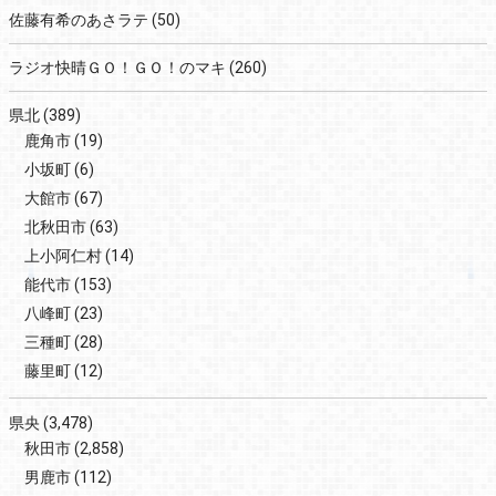
佐藤有希のあさラテ
(50)
ラジオ快晴ＧＯ！ＧＯ！のマキ
(260)
県北
(389)
鹿角市
(19)
小坂町
(6)
大館市
(67)
北秋田市
(63)
上小阿仁村
(14)
能代市
(153)
八峰町
(23)
三種町
(28)
藤里町
(12)
県央
(3,478)
秋田市
(2,858)
男鹿市
(112)