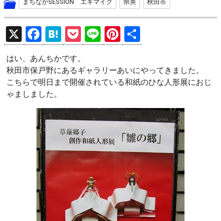
まちなかSESSION エキマイク
県央
秋田市
X
F
H
P
Li
Pi
共
a
at
o
n
nt
有
はい、あんちかです。
ce
e
ck
e
er
秋田市保戸野にあるギャラリーあいにやってきました。
b
n
et
es
こちらで明日まで開催されている和紙のひな人形展におじ
o
a
t
ゃましました。
o
k