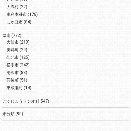
大潟村
(22)
由利本荘市
(176)
にかほ市
(84)
県南
(772)
大仙市
(219)
美郷町
(29)
仙北市
(125)
横手市
(242)
湯沢市
(88)
羽後町
(51)
東成瀬村
(14)
ごくじょうラジオ
(1,547)
未分類
(90)