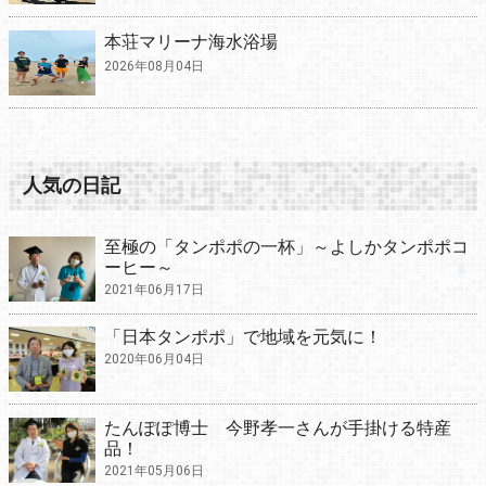
本荘マリーナ海水浴場
2026年08月04日
人気の日記
至極の「タンポポの一杯」～よしかタンポポコ
ーヒー～
2021年06月17日
「日本タンポポ」で地域を元気に！
2020年06月04日
たんぽぽ博士 今野孝一さんが手掛ける特産
品！
2021年05月06日