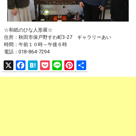
☆和紙のひな人形展☆
住所：秋田市保戸野すわ町3-27 ギャラリーあい
時間：午前１０時～午後６時
電話：018-864-7294
X
F
H
P
Li
Pi
共
a
at
o
n
nt
有
ce
e
ck
e
er
b
n
et
es
o
a
t
o
k