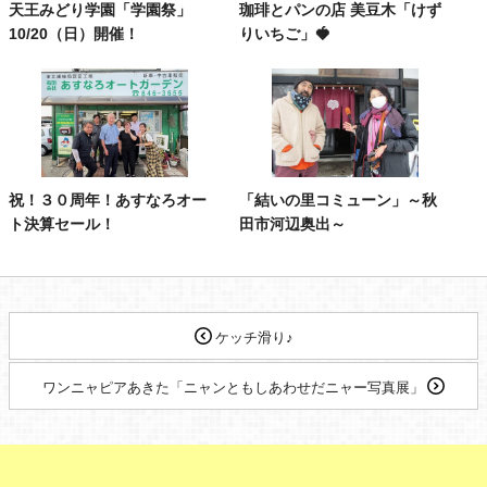
天王みどり学園「学園祭」
珈琲とパンの店 美豆木「けず
10/20（日）開催！
りいちご」🍓
祝！３０周年！あすなろオー
「結いの里コミューン」～秋
ト決算セール！
田市河辺奥出～
ケッチ滑り♪
ワンニャピアあきた「ニャンともしあわせだニャー写真展」