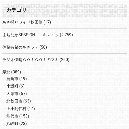
カテゴリ
あさ採りワイド秋田便
(17)
まちなかSESSION エキマイク
(2,759)
佐藤有希のあさラテ
(50)
ラジオ快晴ＧＯ！ＧＯ！のマキ
(260)
県北
(389)
鹿角市
(19)
小坂町
(6)
大館市
(67)
北秋田市
(63)
上小阿仁村
(14)
能代市
(153)
八峰町
(23)