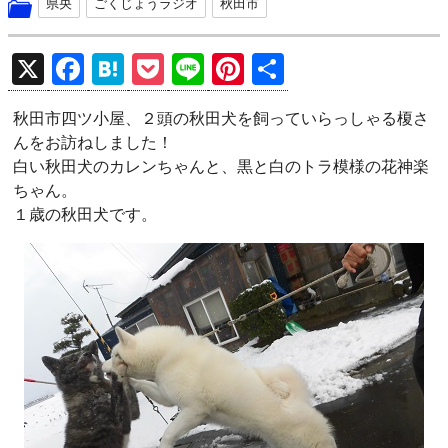
県央
ごくじょうラジオ
秋田市
X
F
H
P
Li
Pi
共
a
at
o
n
nt
有
秋田市四ツ小屋、２頭の秋田犬を飼っていらっしゃる榎さ
ce
e
ck
e
er
んをお訪ねしました！
b
n
et
es
白い秋田犬のカレンちゃんと、黒と白のトラ模様の花神楽
o
a
t
ちゃん。
１歳の秋田犬です。
o
k