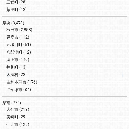
三種町
(28)
藤里町
(12)
県央
(3,478)
秋田市
(2,858)
男鹿市
(112)
五城目町
(51)
八郎潟町
(12)
潟上市
(140)
井川町
(13)
大潟村
(22)
由利本荘市
(176)
にかほ市
(84)
県南
(772)
大仙市
(219)
美郷町
(29)
仙北市
(125)