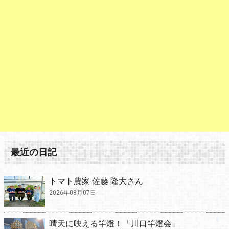
最近の日記
トマト農家 佐藤 隆大さん
2026年08月07日
晴天に映える竿燈！「川口竿燈会」