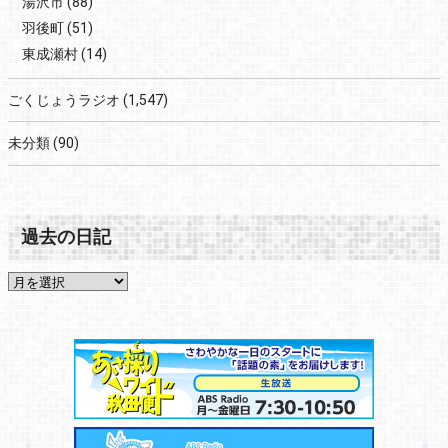
湯沢市
(88)
羽後町
(51)
東成瀬村
(14)
ごくじょうラジオ
(1,547)
未分類
(90)
過去の日記