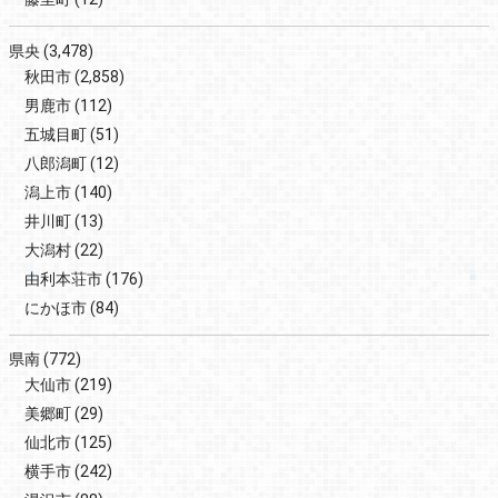
県央
(3,478)
秋田市
(2,858)
男鹿市
(112)
五城目町
(51)
八郎潟町
(12)
潟上市
(140)
井川町
(13)
大潟村
(22)
由利本荘市
(176)
にかほ市
(84)
県南
(772)
大仙市
(219)
美郷町
(29)
仙北市
(125)
横手市
(242)