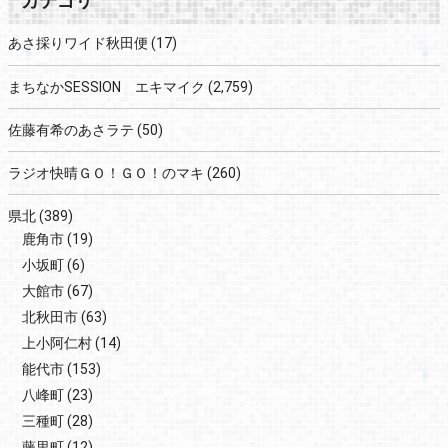
カテゴリ
あさ採りワイド秋田便
(17)
まちなかSESSION エキマイク
(2,759)
佐藤有希のあさラテ
(50)
ラジオ快晴ＧＯ！ＧＯ！のマキ
(260)
県北
(389)
鹿角市
(19)
小坂町
(6)
大館市
(67)
北秋田市
(63)
上小阿仁村
(14)
能代市
(153)
八峰町
(23)
三種町
(28)
藤里町
(12)