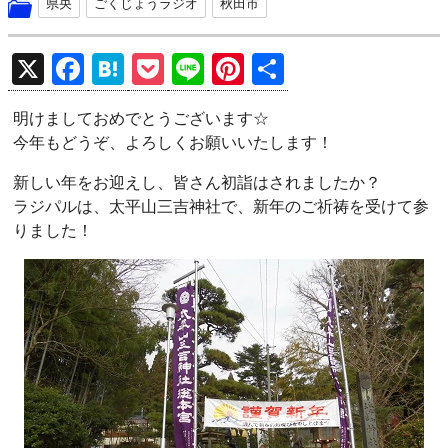
県央
ごくじょうラジオ
秋田市
X
F
H
P
Li
Pi
共
a
at
o
n
nt
有
明けましておめでとうございます☆
ce
e
ck
e
er
今年もどうぞ、よろしくお願いいたします！
b
n
et
es
新しい年をお迎えし、皆さん初詣はされましたか？
o
a
t
ラジパルは、太平山三吉神社で、新年のご祈祷を受けて参
o
りました！
k