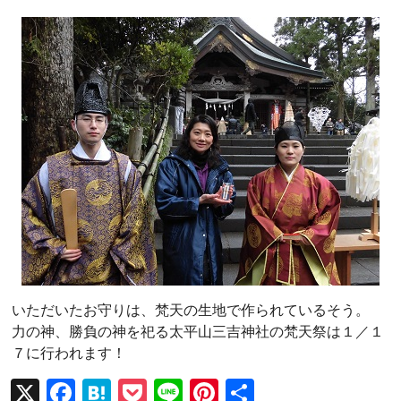
いただいたお守りは、梵天の生地で作られているそう。
力の神、勝負の神を祀る太平山三吉神社の梵天祭は１／１
７に行われます！
X
F
H
P
Li
Pi
共