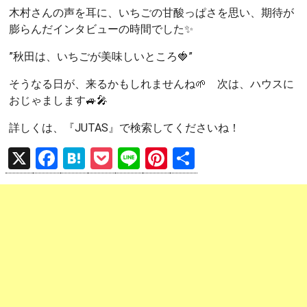
木村さんの声を耳に、いちごの甘酸っぱさを思い、期待が
膨らんだインタビューの時間でした✨
”秋田は、いちごが美味しいところ🍓”
そうなる日が、来るかもしれませんね🌱 次は、ハウスに
おじゃまします🚙🎤
詳しくは、『JUTAS』で検索してくださいね！
X
F
H
P
Li
Pi
共
a
at
o
n
nt
有
ce
e
ck
e
er
b
n
et
es
o
a
t
o
k