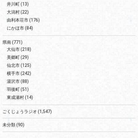
井川町
(13)
大潟村
(22)
由利本荘市
(176)
にかほ市
(84)
県南
(771)
大仙市
(218)
美郷町
(29)
仙北市
(125)
横手市
(242)
湯沢市
(88)
羽後町
(51)
東成瀬村
(14)
ごくじょうラジオ
(1,547)
未分類
(90)