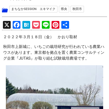
まちなかSESSION エキマイク
県央
秋田市
X
F
H
P
Li
Pi
共
a
at
o
n
nt
有
２０２２年３月１８日（金） かおり取材
ce
e
ck
e
er
b
n
et
es
秋田市上新城に、いちごの栽培研究が行われている農業ハ
ウスがあります。東京都を拠点を置く農業コンサルティン
o
a
t
グ企業『JUTAS』が取り組む試験栽培農場です。
o
k