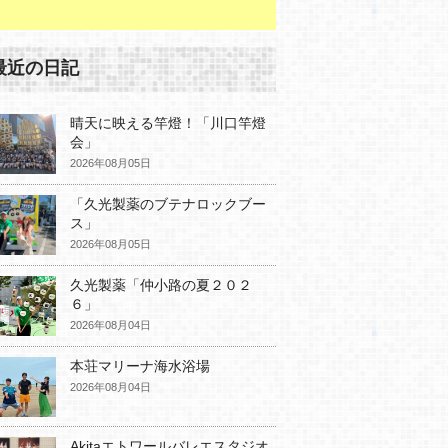
最近の日記
晴天に映える竿燈！「川口竿燈
会」
2026年08月05日
「久光製薬のブテナロックブー
ス」
2026年08月05日
久光製薬「仲小路の夏２０２
６」
2026年08月04日
本荘マリーナ海水浴場
2026年08月04日
Akitaエトワールバレエスタジオ