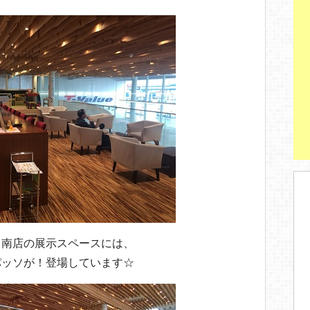
st
田南店の展示スペースには、
パッソが！登場しています☆