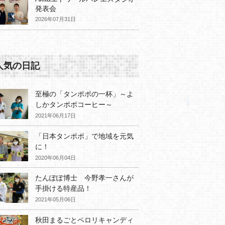
発表会
2026年07月31日
人気の日記
至極の「タンポポの一杯」～よ
しかタンポポコーヒー～
2021年06月17日
「日本タンポポ」で地域を元気
に！
2020年06月04日
たんぽぽ博士 今野孝一さんが
手掛ける特産品！
2021年05月06日
秋田まるごとペロリキャンディ