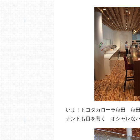
b
a
o
o
k
いま！トヨタカローラ秋田 秋
ナントも目を惹く オシャレな