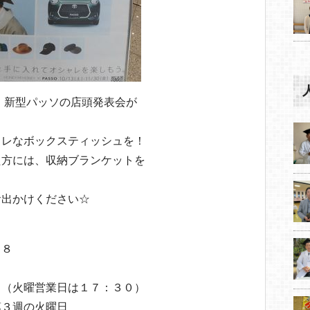
、新型パッソの店頭発表会が
ャレなボックスティッシュを！
た方には、収納ブランケットを
お出かけください☆
２８
１
０（火曜営業日は１７：３０）
第３週の火曜日