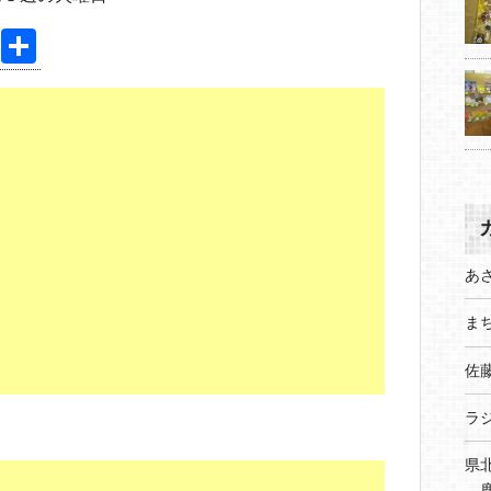
Pi
共
nt
有
er
e
st
あ
まち
佐
ラ
県