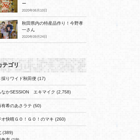
ー
2020年06月10日
秋田県内の特産品作り！今野孝
一さん
2020年09月24日
カテゴリ
さ採りワイド秋田便
(17)
なかSESSION エキマイク
(2,758)
藤有希のあさラテ
(50)
ジオ快晴ＧＯ！ＧＯ！のマキ
(260)
北
(389)
鹿角市
(19)