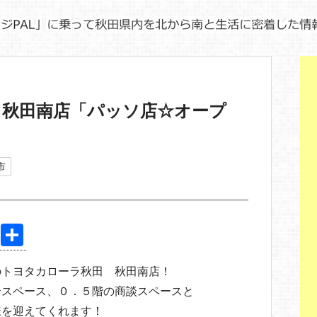
 秋田南店「パッソ店☆オープ
市
Pi
共
nt
有
のトヨタカローラ秋田 秋田南店！
er
合スペース、０．５階の商談スペースと
e
様を迎えてくれます！