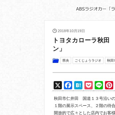
2018年10月19日
トヨタカローラ秋田
ン」
県央
ごくじょうラジオ
秋田
X
F
H
P
Li
a
at
o
n
秋田市仁井田 国道１３号沿い
c
e
ck
e
１階の展示スペース、２階の待
e
n
et
開放的で広々とした店内でお客