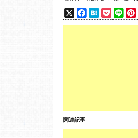
X
F
H
P
Li
a
at
o
n
c
e
ck
e
e
n
et
b
a
o
o
k
関連記事