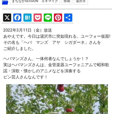
まちなかSESSION エキマイク
県南
湯沢市
X
F
H
P
Li
Pi
共
a
at
o
n
nt
有
2022年3月11日（金）放送
ce
e
ck
e
er
あやえです。今日は湯沢市に突如現れる、ユーフォー仮面!
b
n
et
es
その名も「ヘバ マンズ アヤ シガダーネ」さんを
o
a
t
ご紹介しました。
o
ヘバマンズさん、一体何者なんでしょうか！？
k
実はヘバマンズさんは、金管楽器ユーフォニアムで昭和歌
謡・演歌・懐かしのアニメなどを演奏する
ピン芸人さんなんです！