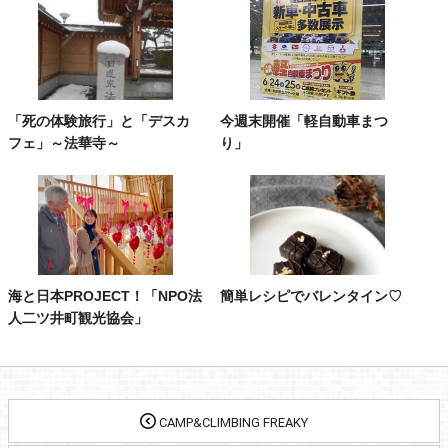
「死の体験旅行」と「デスカ
今週末開催「軽自動車まつ
フェ」～法華寺～
り」
海と日本PROJECT！「NPO法
簡単レシピでバレンタイン♡
人二ツ井町観光協会」
CAMP&CLIMBING FREAKY