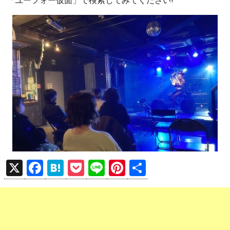
「ユーフォー仮面」で検索してみてください!
X
F
H
P
Li
Pi
共
a
at
o
n
nt
有
ce
e
ck
e
er
b
n
et
es