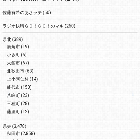
佐藤有希のあさラテ
(50)
ラジオ快晴ＧＯ！ＧＯ！のマキ
(260)
県北
(389)
鹿角市
(19)
小坂町
(6)
大館市
(67)
北秋田市
(63)
上小阿仁村
(14)
能代市
(153)
八峰町
(23)
三種町
(28)
藤里町
(12)
県央
(3,478)
秋田市
(2,858)