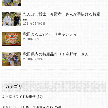
たんぽぽ博士 今野孝一さんが手掛ける特産
品！
2021年05月06日
秋田まるごとペロリキャンディー
2020年06月10日
秋田県内の特産品作り！今野孝一さん
2020年09月24日
カテゴリ
あさ採りワイド秋田便
(17)
まちなかSESSION エキマイク
(2,759)