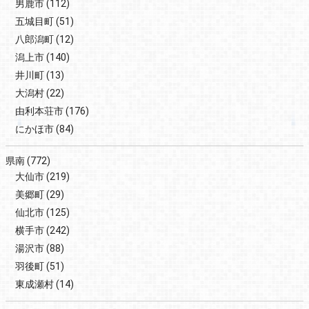
男鹿市
(112)
五城目町
(51)
八郎潟町
(12)
潟上市
(140)
井川町
(13)
大潟村
(22)
由利本荘市
(176)
にかほ市
(84)
県南
(772)
大仙市
(219)
美郷町
(29)
仙北市
(125)
横手市
(242)
湯沢市
(88)
羽後町
(51)
東成瀬村
(14)