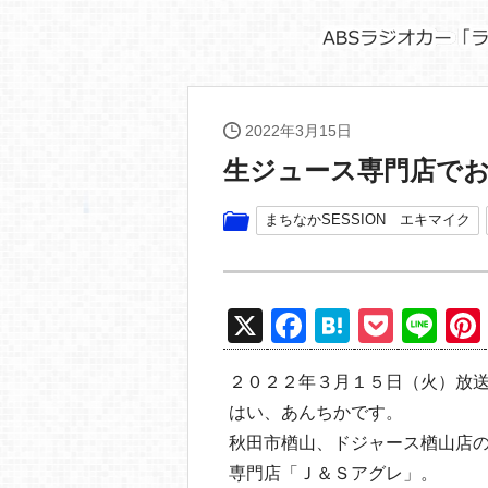
2022年3月15日
生ジュース専門店で
まちなかSESSION エキマイク
X
F
H
P
Li
a
at
o
n
２０２２年３月１５日（火）放
c
e
ck
e
はい、あんちかです。
e
n
et
秋田市楢山、ドジャース楢山店
b
a
専門店「Ｊ＆Ｓアグレ」。