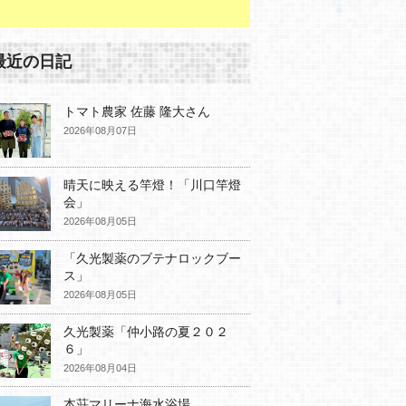
最近の日記
トマト農家 佐藤 隆大さん
2026年08月07日
晴天に映える竿燈！「川口竿燈
会」
2026年08月05日
「久光製薬のブテナロックブー
ス」
2026年08月05日
久光製薬「仲小路の夏２０２
６」
2026年08月04日
本荘マリーナ海水浴場