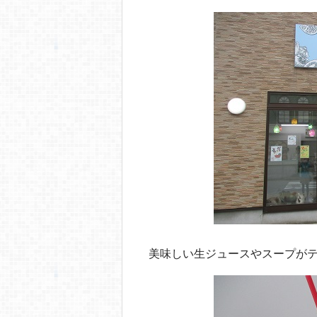
o
o
k
美味しい生ジュースやスープが