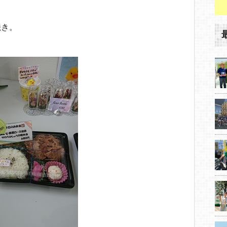
焼き。
。