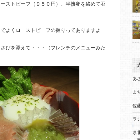
ローストビーフ（９５０円）。半熟卵を絡めて召
！
司でよくローストビーフの握りってありますよ
わさびを添えて・・・（フレンチのメニューみた
あ
まち
佐
ラ
県