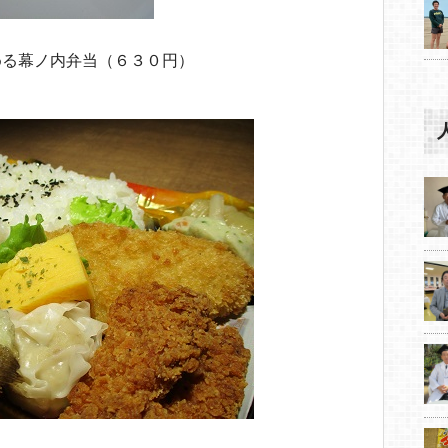
める幕ノ内弁当（６３０円）