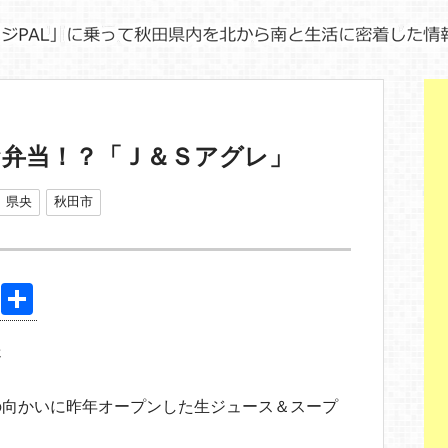
お弁当！？「Ｊ＆Ｓアグレ」
県央
秋田市
Pi
共
nt
有
送
er
e
の向かいに昨年オープンした生ジュース＆スープ
st