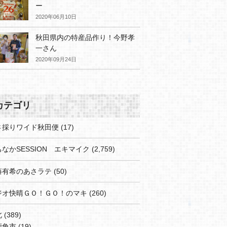
ー
2020年06月10日
秋田県内の特産品作り！今野孝
一さん
2020年09月24日
カテゴリ
さ採りワイド秋田便
(17)
なかSESSION エキマイク
(2,759)
藤有希のあさラテ
(50)
ジオ快晴ＧＯ！ＧＯ！のマキ
(260)
北
(389)
鹿角市
(19)