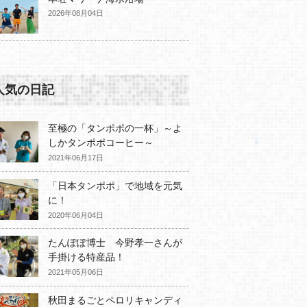
2026年08月04日
人気の日記
至極の「タンポポの一杯」～よ
しかタンポポコーヒー～
2021年06月17日
「日本タンポポ」で地域を元気
に！
2020年06月04日
たんぽぽ博士 今野孝一さんが
手掛ける特産品！
2021年05月06日
秋田まるごとペロリキャンディ