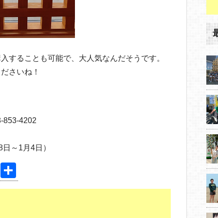
購入することも可能で、大人気なんだそうです。
くださいね！
853-4202
8日～1月4日）
Pi
共
nt
有
er
e