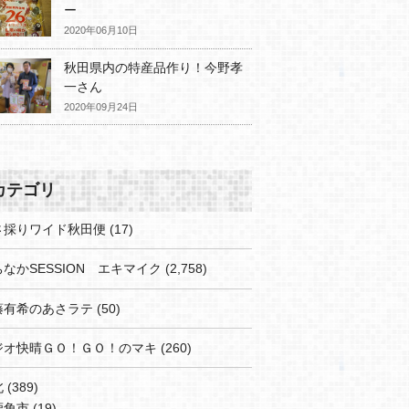
ー
2020年06月10日
秋田県内の特産品作り！今野孝
一さん
2020年09月24日
カテゴリ
さ採りワイド秋田便
(17)
なかSESSION エキマイク
(2,758)
藤有希のあさラテ
(50)
ジオ快晴ＧＯ！ＧＯ！のマキ
(260)
北
(389)
鹿角市
(19)