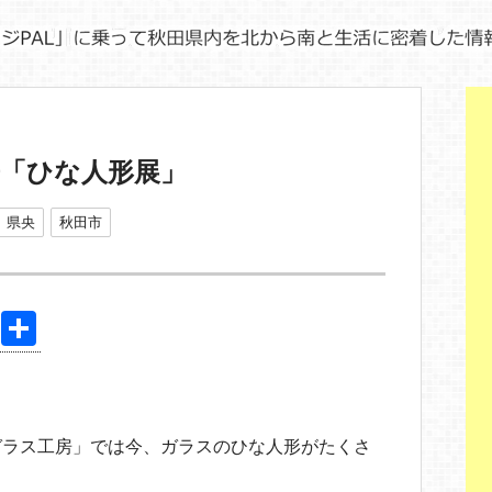
「ひな人形展」
県央
秋田市
Pi
共
nt
有
er
e
ガラス工房」では今、ガラスのひな人形がたくさ
st