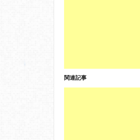
b
a
o
o
k
関連記事