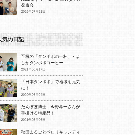
発表会
2026年07月31日
人気の日記
至極の「タンポポの一杯」～よ
しかタンポポコーヒー～
2021年06月17日
「日本タンポポ」で地域を元気
に！
2020年06月04日
たんぽぽ博士 今野孝一さんが
手掛ける特産品！
2021年05月06日
秋田まるごとペロリキャンディ