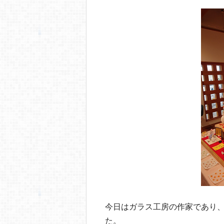
o
o
k
今日はガラス工房の作家であり
た。