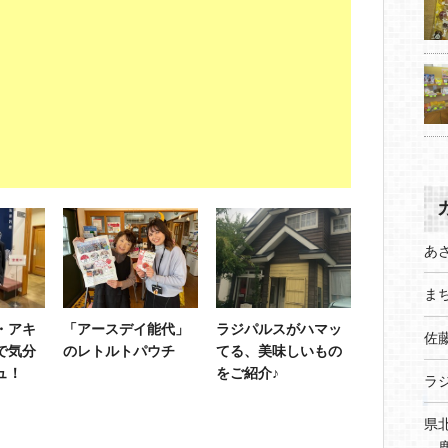
あ
まち
・アキ
「アースデイ能代」
ラジパルスがハマッ
佐
で気分
のレトルトパウチ
てる、美味しいもの
ュ！
をご紹介♪
ラ
県