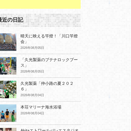
最近の日記
晴天に映える竿燈！「川口竿燈
会」
2026年08月05日
「久光製薬のブテナロックブー
ス」
2026年08月05日
久光製薬「仲小路の夏２０２
６」
2026年08月04日
本荘マリーナ海水浴場
2026年08月04日
Akitaエトワールバレエスタジオ