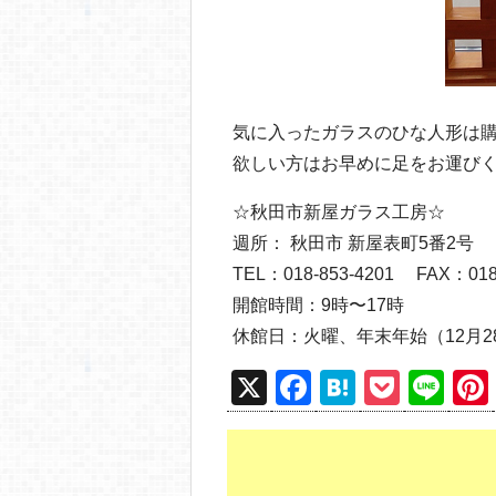
気に入ったガラスのひな人形は
欲しい方はお早めに足をお運び
☆秋田市新屋ガラス工房☆
週所： 秋田市 新屋表町5番2号
TEL：018-853-4201 FAX：018-
開館時間：9時〜17時
休館日：火曜、年末年始（12月2
X
F
H
P
Li
a
at
o
n
c
e
ck
e
e
n
et