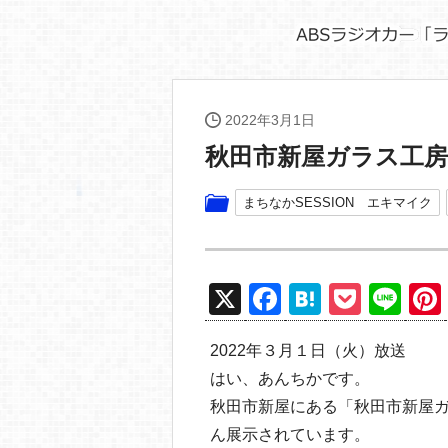
2022年3月1日
秋田市新屋ガラス工房
まちなかSESSION エキマイク
X
F
H
P
Li
a
at
o
n
2022年３月１日（火）放送
c
e
ck
e
はい、あんちかです。
e
n
et
秋田市新屋にある「秋田市新屋
b
a
ん展示されています。