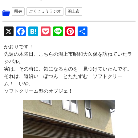
県央
ごくじょうラジオ
潟上市
X
F
H
P
Li
Pi
共
a
at
o
n
nt
有
かおりです！
ce
e
ck
e
er
先週の木曜日、こちらの潟上市昭和大久保を訪ねていたラ
b
n
et
es
ジパル。
o
a
t
実は、その時に、気になるものを 見つけていたんです。
それは、道沿い ぽつん とたたずむ ソフトクリー
o
ム！ いや、
k
ソフトクリーム型のオブジェ！