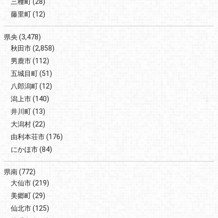
三種町
(28)
藤里町
(12)
県央
(3,478)
秋田市
(2,858)
男鹿市
(112)
五城目町
(51)
八郎潟町
(12)
潟上市
(140)
井川町
(13)
大潟村
(22)
由利本荘市
(176)
にかほ市
(84)
県南
(772)
大仙市
(219)
美郷町
(29)
仙北市
(125)