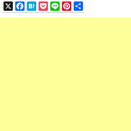
X
F
H
P
Li
Pi
共
a
at
o
n
nt
有
ce
e
ck
e
er
b
n
et
es
o
a
t
o
k