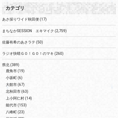
カテゴリ
あさ採りワイド秋田便
(17)
まちなかSESSION エキマイク
(2,759)
佐藤有希のあさラテ
(50)
ラジオ快晴ＧＯ！ＧＯ！のマキ
(260)
県北
(389)
鹿角市
(19)
小坂町
(6)
大館市
(67)
北秋田市
(63)
上小阿仁村
(14)
能代市
(153)
八峰町
(23)