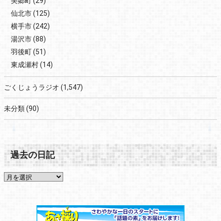
美郷町
(29)
仙北市
(125)
横手市
(242)
湯沢市
(88)
羽後町
(51)
東成瀬村
(14)
ごくじょうラジオ
(1,547)
未分類
(90)
過去の日記