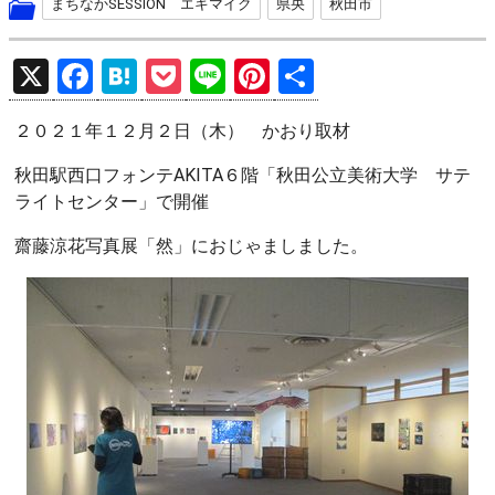
まちなかSESSION エキマイク
県央
秋田市
X
F
H
P
Li
Pi
共
a
at
o
n
nt
有
２０２１年１２月２日（木） かおり取材
ce
e
ck
e
er
b
n
et
es
秋田駅西口フォンテAKITA６階「秋田公立美術大学 サテ
ライトセンター」で開催
o
a
t
o
齋藤涼花写真展「然」におじゃましました。
k