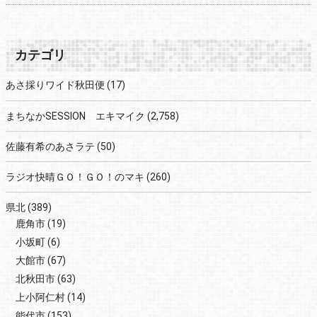
カテゴリ
あさ採りワイド秋田便
(17)
まちなかSESSION エキマイク
(2,758)
佐藤有希のあさラテ
(50)
ラジオ快晴ＧＯ！ＧＯ！のマキ
(260)
県北
(389)
鹿角市
(19)
小坂町
(6)
大館市
(67)
北秋田市
(63)
上小阿仁村
(14)
能代市
(153)