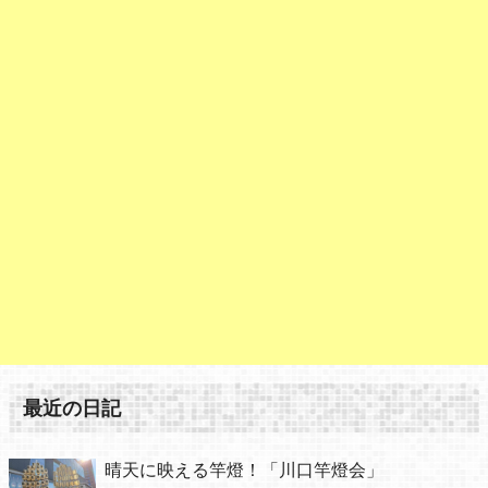
最近の日記
晴天に映える竿燈！「川口竿燈会」