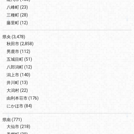
八峰町
(23)
三種町
(28)
藤里町
(12)
県央
(3,478)
秋田市
(2,858)
男鹿市
(112)
五城目町
(51)
八郎潟町
(12)
潟上市
(140)
井川町
(13)
大潟村
(22)
由利本荘市
(176)
にかほ市
(84)
県南
(771)
大仙市
(218)