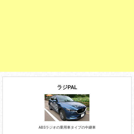
ラジPAL
ABSラジオの乗用車タイプの中継車