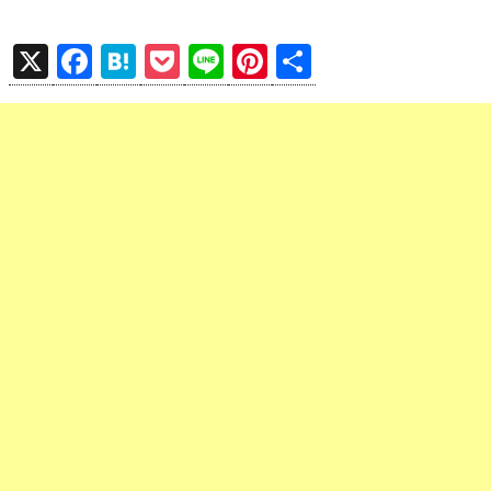
X
F
H
P
Li
Pi
共
a
at
o
n
nt
有
ce
e
ck
e
er
b
n
et
es
o
a
t
o
k