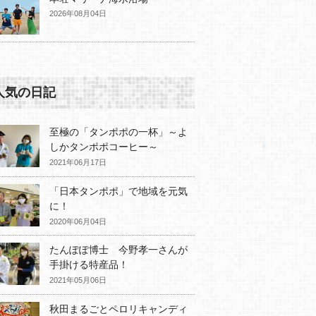
2026年08月04日
人気の日記
至極の「タンポポの一杯」～よ
しかタンポポコーヒー～
2021年06月17日
「日本タンポポ」で地域を元気
に！
2020年06月04日
たんぽぽ博士 今野孝一さんが
手掛ける特産品！
2021年05月06日
秋田まるごとペロリキャンディ