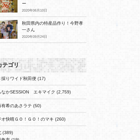
ー
2020年06月10日
秋田県内の特産品作り！今野孝
一さん
2020年09月24日
カテゴリ
さ採りワイド秋田便
(17)
なかSESSION エキマイク
(2,759)
藤有希のあさラテ
(50)
ジオ快晴ＧＯ！ＧＯ！のマキ
(260)
北
(389)
鹿角市
(19)