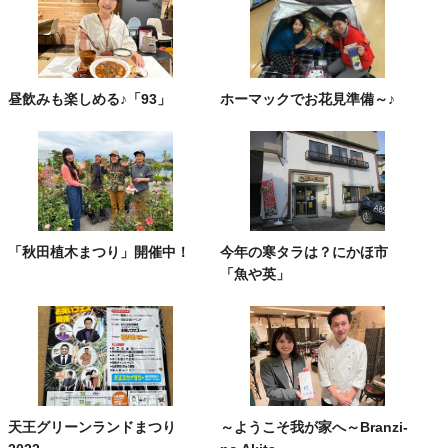
昼飲みも楽しめる♪「93」
ホーマックでお花見準備～♪
「秋田植木まつり」開催中！
今年の寒タラは？にかほ市
「魚や英」
天王グリーンランドまつり
～ようこそ我が家へ～Branzi-