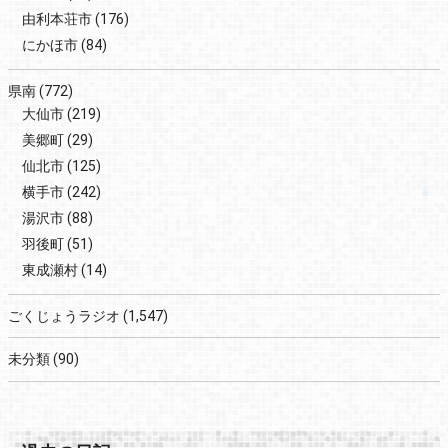
由利本荘市
(176)
にかほ市
(84)
県南
(772)
大仙市
(219)
美郷町
(29)
仙北市
(125)
横手市
(242)
湯沢市
(88)
羽後町
(51)
東成瀬村
(14)
ごくじょうラジオ
(1,547)
未分類
(90)