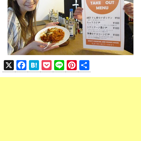
X
F
H
P
Li
Pi
共
a
at
o
n
nt
有
ce
e
ck
e
er
b
n
et
es
o
a
t
o
k