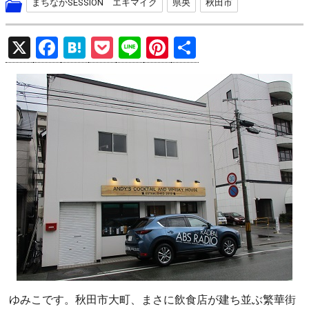
まちなかSESSION エキマイク
県央
秋田市
X
F
H
P
Li
Pi
共
a
at
o
n
nt
有
ce
e
ck
e
er
b
n
et
es
o
a
t
o
k
ゆみこです。秋田市大町、まさに飲食店が建ち並ぶ繁華街