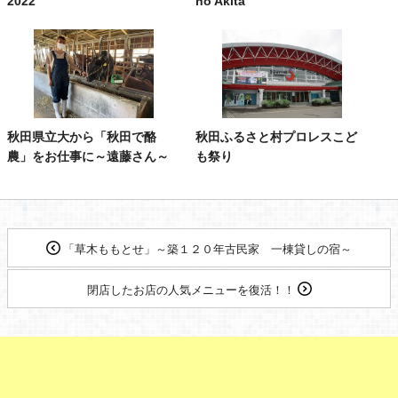
2022
no Akita
秋田県立大から「秋田で酪
秋田ふるさと村プロレスこど
農」をお仕事に～遠藤さん～
も祭り
「草木ももとせ」～築１２０年古民家 一棟貸しの宿～
閉店したお店の人気メニューを復活！！