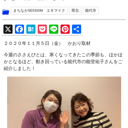
まちなかSESSION エキマイク
県北
能代市
X
F
H
P
Li
Pi
共
a
at
o
n
nt
有
２０２０年１１月５日（金） かおり取材
ce
e
ck
e
er
b
n
et
es
今週のささえびとは、寒くなってきたこの季節も、ほかほ
かとなるほど、動き回っている能代市の能登祐子さんをご
o
a
t
紹介しました！
o
k