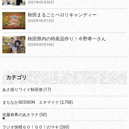
2021年05月06日
秋田まるごとペロリキャンディー
2020年06月10日
秋田県内の特産品作り！今野孝一さん
2020年09月24日
カテゴリ
あさ採りワイド秋田便
(17)
まちなかSESSION エキマイク
(2,758)
佐藤有希のあさラテ
(50)
×
ラジオ快晴ＧＯ！ＧＯ！のマキ
(260)