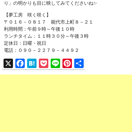
り」の明かりも目に映してみてくださいね✨
【夢工房 咲く咲く】
〒０１６－０８１７ 能代市上町８－２１
利用時間：午前９時～午後１０時
ランチタイム：１１時３０分～午後３時
定休日：日曜・祝日
電話：０９０－２２７９－４４９２
X
F
H
P
Li
Pi
共
a
at
o
n
nt
有
ce
e
ck
e
er
b
n
et
es
o
a
t
o
k