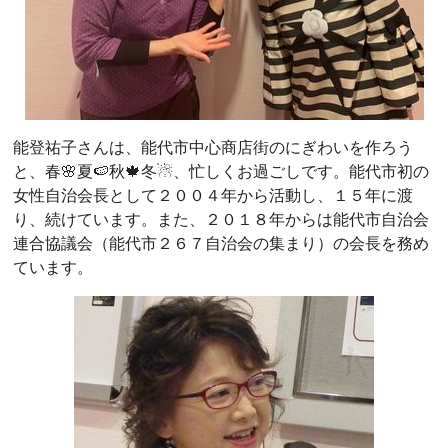
能登祐子さんは、能代市中心商店街のにぎわいを作ろう
と、春🌸夏🍉秋🍁冬☃、忙しくお過ごしです。能代市初の
女性自治会長として２００４年から活動し、１５年に渡
り、続けています。また、２０１８年からは能代市自治会
連合協議会（能代市２６７自治会の集まり）の会長を務め
ています。