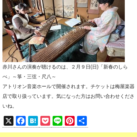
赤川さんの演奏が聴けるのは、２月９日(日)「新春のしら
べ」～箏・三弦・尺八～
アトリオン音楽ホールで開催されます。チケットは梅屋楽器
店で取り扱っています。気になった方はお問い合わせくださ
いね。
X
F
H
P
Li
Pi
共
a
at
o
n
nt
有