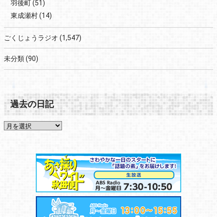
羽後町
(51)
東成瀬村
(14)
ごくじょうラジオ
(1,547)
未分類
(90)
過去の日記