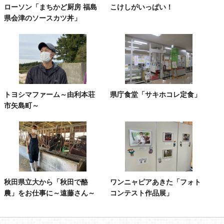
ローソン「まちかど厨房 福島
こけしがいっぱい！
県会津のソースカツ丼」
トヨシマファーム～由利本荘
県庁食堂「サキホコレ定食」
市矢島町～
秋田県立大から「秋田で酪
ワンニャピアあきた「フォト
農」をお仕事に～遠藤さん～
コンテスト作品展」