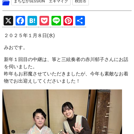
まちなかSESSION エキマイク
秋田市
X
F
H
P
Li
Pi
共
a
at
o
n
nt
有
２０２５年１月８日(水)
ce
e
ck
e
er
b
n
et
es
みおです。
o
a
t
新年１回目の中継は、箏と三絃奏者の赤川郁子さんにお話
o
を伺いました。
昨年もお邪魔させていただきましたが、今年も素敵なお着
k
物でお出迎えしてくださいました！