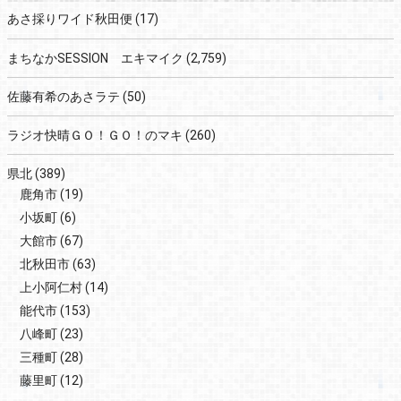
あさ採りワイド秋田便
(17)
まちなかSESSION エキマイク
(2,759)
佐藤有希のあさラテ
(50)
ラジオ快晴ＧＯ！ＧＯ！のマキ
(260)
県北
(389)
鹿角市
(19)
小坂町
(6)
大館市
(67)
北秋田市
(63)
上小阿仁村
(14)
能代市
(153)
八峰町
(23)
三種町
(28)
藤里町
(12)