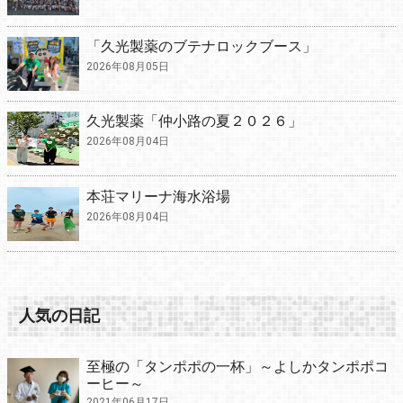
「久光製薬のブテナロックブース」
2026年08月05日
久光製薬「仲小路の夏２０２６」
2026年08月04日
本荘マリーナ海水浴場
2026年08月04日
人気の日記
至極の「タンポポの一杯」～よしかタンポポコ
ーヒー～
2021年06月17日