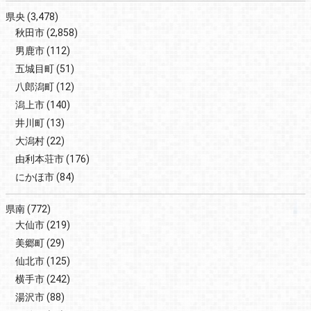
県央
(3,478)
秋田市
(2,858)
男鹿市
(112)
五城目町
(51)
八郎潟町
(12)
潟上市
(140)
井川町
(13)
大潟村
(22)
由利本荘市
(176)
にかほ市
(84)
県南
(772)
大仙市
(219)
美郷町
(29)
仙北市
(125)
横手市
(242)
湯沢市
(88)