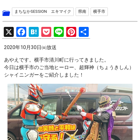
まちなかSESSION エキマイク
県南
横手市
X
F
H
P
Li
Pi
共
a
at
o
n
nt
有
2020年10月30日㈮放送
ce
e
ck
e
er
b
n
et
es
あやえです。横手市清川町に行ってきました。
今日は横手市のご当地ヒーロー、超輝神（ちょうきしん）
o
a
t
シャイニンガーをご紹介しました！
o
k