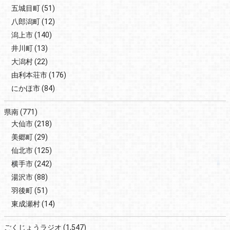
五城目町
(51)
八郎潟町
(12)
潟上市
(140)
井川町
(13)
大潟村
(22)
由利本荘市
(176)
にかほ市
(84)
県南
(771)
大仙市
(218)
美郷町
(29)
仙北市
(125)
横手市
(242)
湯沢市
(88)
羽後町
(51)
東成瀬村
(14)
ごくじょうラジオ
(1,547)