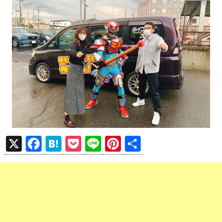
X
F
H
P
Li
Pi
共
a
at
o
n
nt
有
ce
e
ck
e
er
b
n
et
es
o
a
t