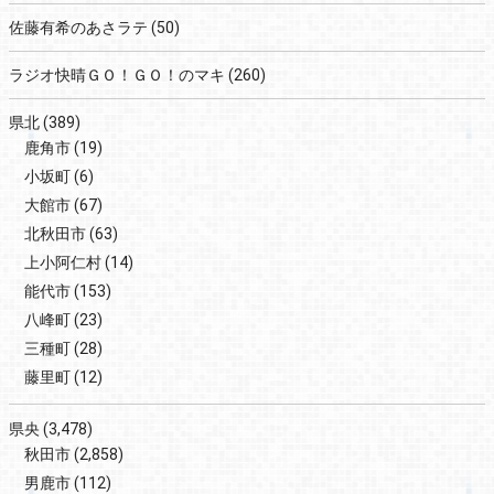
佐藤有希のあさラテ
(50)
ラジオ快晴ＧＯ！ＧＯ！のマキ
(260)
県北
(389)
鹿角市
(19)
小坂町
(6)
大館市
(67)
北秋田市
(63)
上小阿仁村
(14)
能代市
(153)
八峰町
(23)
三種町
(28)
藤里町
(12)
県央
(3,478)
秋田市
(2,858)
男鹿市
(112)