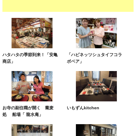
ハタハタの季節到来！「安亀
「ハピネッツシュタイフコラ
商店」
ボベア」
お寺の副住職が開く 蕎麦
いもずんkitchen
処 船場「 龍水庵」