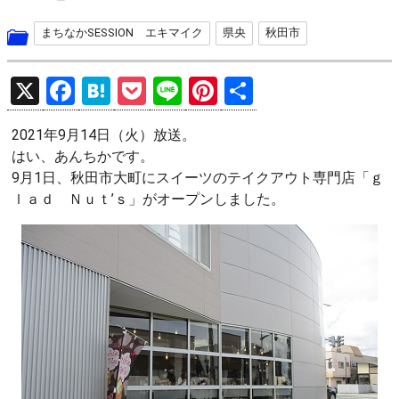
まちなかSESSION エキマイク
県央
秋田市
X
F
H
P
Li
Pi
共
a
at
o
n
nt
有
2021年9月14日（火）放送。
ce
e
ck
e
er
はい、あんちかです。
b
n
et
es
9月1日、秋田市大町にスイーツのテイクアウト専門店「ｇ
o
a
t
ｌａｄ Ｎｕｔ’ｓ」がオープンしました。
o
k