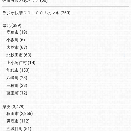
佐藤有希のあさラテ
(50)
ラジオ快晴ＧＯ！ＧＯ！のマキ
(260)
県北
(389)
鹿角市
(19)
小坂町
(6)
大館市
(67)
北秋田市
(63)
上小阿仁村
(14)
能代市
(153)
八峰町
(23)
三種町
(28)
藤里町
(12)
県央
(3,478)
秋田市
(2,858)
男鹿市
(112)
五城目町
(51)