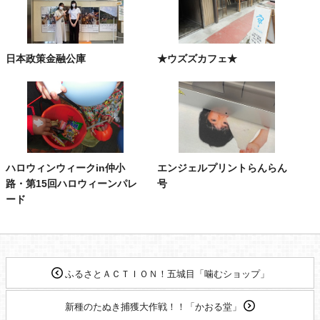
日本政策金融公庫
★ウズズカフェ★
ハロウィンウィークin仲小
エンジェルプリントらんらん
路・第15回ハロウィーンパレ
号
ード
ふるさとＡＣＴＩＯＮ！五城目「噛むショップ」
新種のたぬき捕獲大作戦！！「かおる堂」