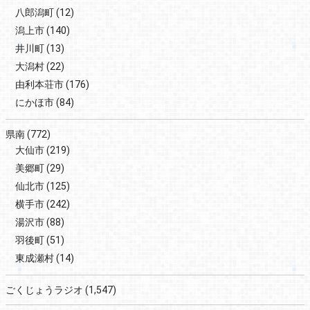
八郎潟町
(12)
潟上市
(140)
井川町
(13)
大潟村
(22)
由利本荘市
(176)
にかほ市
(84)
県南
(772)
大仙市
(219)
美郷町
(29)
仙北市
(125)
横手市
(242)
湯沢市
(88)
羽後町
(51)
東成瀬村
(14)
ごくじょうラジオ
(1,547)