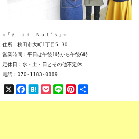
☆「ｇｌａｄ　Ｎｕｔ’ｓ」☆

住所：秋田市大町1丁目5-30

営業時間：平日は午後1時から午後6時

定休日：水・土・日とその他不定休

電話：070-1183-0889
X
F
H
P
Li
Pi
共
a
at
o
n
nt
有
ce
e
ck
e
er
b
n
et
es
o
a
t
o