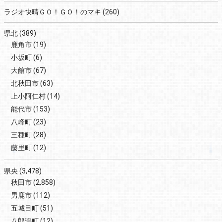
ラジオ快晴ＧＯ！ＧＯ！のマキ
(260)
県北
(389)
鹿角市
(19)
小坂町
(6)
大館市
(67)
北秋田市
(63)
上小阿仁村
(14)
能代市
(153)
八峰町
(23)
三種町
(28)
藤里町
(12)
県央
(3,478)
秋田市
(2,858)
男鹿市
(112)
五城目町
(51)
八郎潟町
(12)