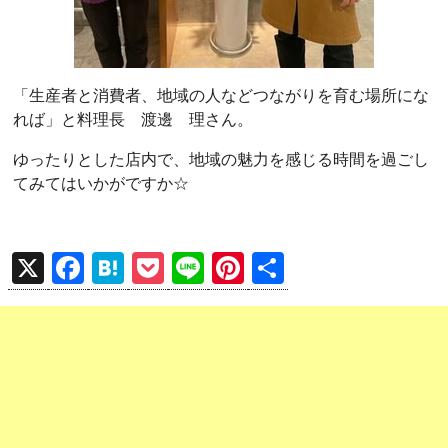
「生産者と消費者、地域の人などつながりを育む場所にな
れば」と料理長 渡邊 理さん。
ゆったりとした店内で、地域の魅力を感じる時間を過ごし
てみてはいかがですか☆
X
F
H
P
Li
Pi
共
a
at
o
n
nt
有
ce
e
ck
e
er
b
n
et
es
o
a
t
o