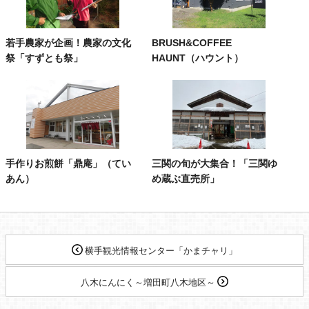
若手農家が企画！農家の文化
BRUSH&COFFEE
祭「すずとも祭」
HAUNT（ハウント）
手作りお煎餅「鼎庵」（てい
三関の旬が大集合！「三関ゆ
あん）
め蔵ぶ直売所」
横手観光情報センター「かまチャリ」
八木にんにく～増田町八木地区～