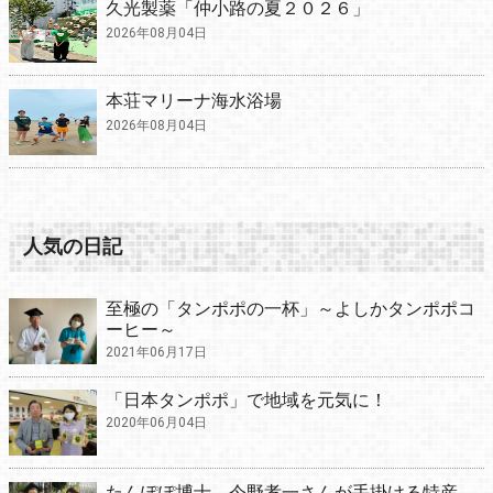
久光製薬「仲小路の夏２０２６」
2026年08月04日
本荘マリーナ海水浴場
2026年08月04日
人気の日記
至極の「タンポポの一杯」～よしかタンポポコ
ーヒー～
2021年06月17日
「日本タンポポ」で地域を元気に！
2020年06月04日
たんぽぽ博士 今野孝一さんが手掛ける特産