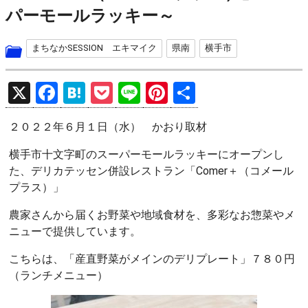
パーモールラッキー～
まちなかSESSION エキマイク
県南
横手市
X
F
H
P
Li
Pi
共
a
at
o
n
nt
有
２０２２年６月１日（水） かおり取材
ce
e
ck
e
er
b
n
et
es
横手市十文字町のスーパーモールラッキーにオープンし
た、デリカテッセン併設レストラン「Comer＋（コメール
o
a
t
プラス）」
o
農家さんから届くお野菜や地域食材を、多彩なお惣菜やメ
k
ニューで提供しています。
こちらは、「産直野菜がメインのデリプレート」７８０円
（ランチメニュー）