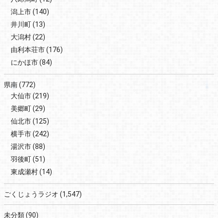
潟上市
(140)
井川町
(13)
大潟村
(22)
由利本荘市
(176)
にかほ市
(84)
県南
(772)
大仙市
(219)
美郷町
(29)
仙北市
(125)
横手市
(242)
湯沢市
(88)
羽後町
(51)
東成瀬村
(14)
ごくじょうラジオ
(1,547)
未分類
(90)