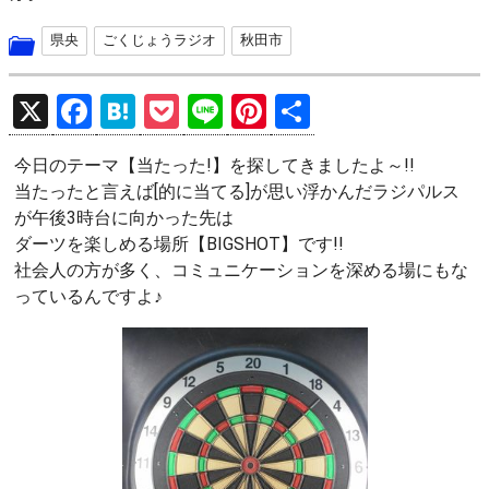
県央
ごくじょうラジオ
秋田市
X
F
H
P
Li
Pi
共
a
at
o
n
nt
有
今日のテーマ【当たった!】を探してきましたよ～!!
ce
e
ck
e
er
当たったと言えば[的に当てる]が思い浮かんだラジパルス
b
n
et
es
が午後3時台に向かった先は
o
a
t
ダーツを楽しめる場所【BIGSHOT】です!!
社会人の方が多く、コミュニケーションを深める場にもな
o
っているんですよ♪
k