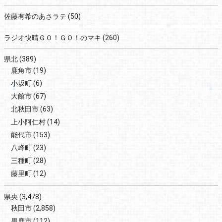
佐藤有希のあさラテ
(50)
ラジオ快晴ＧＯ！ＧＯ！のマキ
(260)
県北
(389)
鹿角市
(19)
小坂町
(6)
大館市
(67)
北秋田市
(63)
上小阿仁村
(14)
能代市
(153)
八峰町
(23)
三種町
(28)
藤里町
(12)
県央
(3,478)
秋田市
(2,858)
男鹿市
(112)