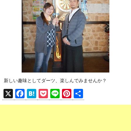
新しい趣味としてダーツ、楽しんでみませんか？
X
F
H
P
Li
Pi
共
a
at
o
n
nt
有
ce
e
ck
e
er
b
n
et
es
o
a
t