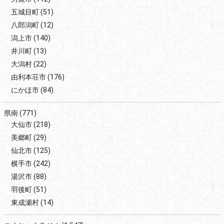
五城目町
(51)
八郎潟町
(12)
潟上市
(140)
井川町
(13)
大潟村
(22)
由利本荘市
(176)
にかほ市
(84)
県南
(771)
大仙市
(218)
美郷町
(29)
仙北市
(125)
横手市
(242)
湯沢市
(88)
羽後町
(51)
東成瀬村
(14)