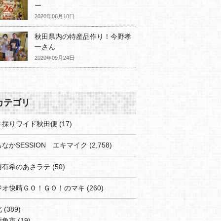
ー
2020年06月10日
秋田県内の特産品作り！今野孝
一さん
2020年09月24日
カテゴリ
さ採りワイド秋田便
(17)
なかSESSION エキマイク
(2,758)
藤有希のあさラテ
(50)
ジオ快晴ＧＯ！ＧＯ！のマキ
(260)
北
(389)
鹿角市
(19)