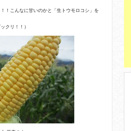
st
ッ！！こんなに甘いのかと「生トウモロコシ」を
ビックリ！！）