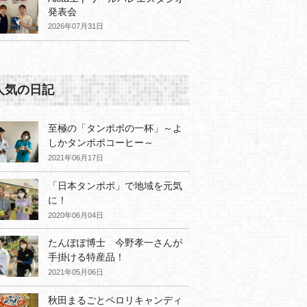
発表会
2026年07月31日
人気の日記
至極の「タンポポの一杯」～よ
しかタンポポコーヒー～
2021年06月17日
「日本タンポポ」で地域を元気
に！
2020年06月04日
たんぽぽ博士 今野孝一さんが
手掛ける特産品！
2021年05月06日
秋田まるごとペロリキャンディ