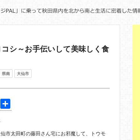
ロコシ～お手伝いして美味しく食
県南
大仙市
Pi
共
nt
有
送
er
e
大仙市太田町の藤田さん宅にお邪魔して、トウモ