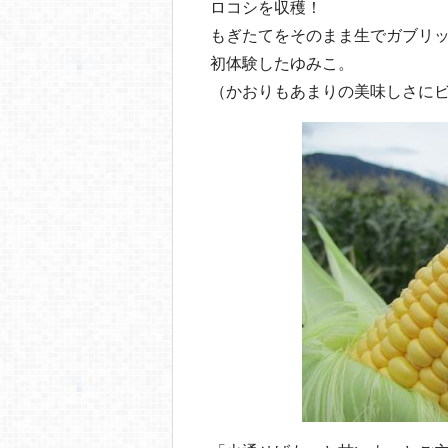
b
a
ロコシを収穫！
o
もぎたてをそのまま生でガブリ
初体験したゆみこ。
o
（かおりもあまりの美味しさに
k