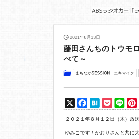
2021年8月13日
藤田さんちのトウモ
べて～
まちなかSESSION エキマイク
X
F
H
P
Li
a
at
o
n
２０２１年８月１２日（木）放
c
e
ck
e
e
n
et
ゆみこです！かおりさんと共に