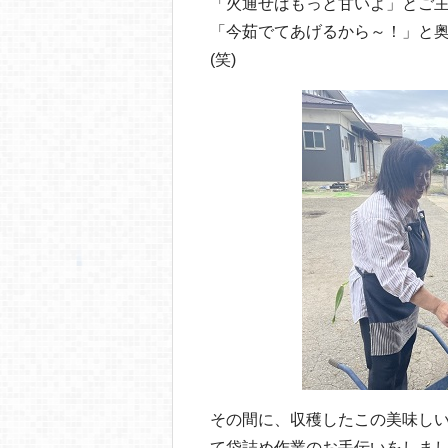
「火通せばもっと甘いよ」とご主
「今茹でてあげるから～！」と奥
(笑)
その間に、収穫したこの美味し
て袋詰め作業のお手伝いをしま