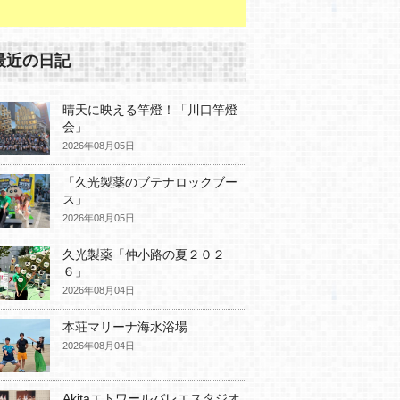
最近の日記
晴天に映える竿燈！「川口竿燈
会」
2026年08月05日
「久光製薬のブテナロックブー
ス」
2026年08月05日
久光製薬「仲小路の夏２０２
６」
2026年08月04日
本荘マリーナ海水浴場
2026年08月04日
Akitaエトワールバレエスタジオ