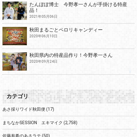
たんぽぽ博士 今野孝一さんが手掛ける特産
品！
2021年05月06日
秋田まるごとペロリキャンディー
2020年06月10日
秋田県内の特産品作り！今野孝一さん
2020年09月24日
カテゴリ
あさ採りワイド秋田便
(17)
まちなかSESSION エキマイク
(2,758)
佐藤有希のあさラテ
(50)