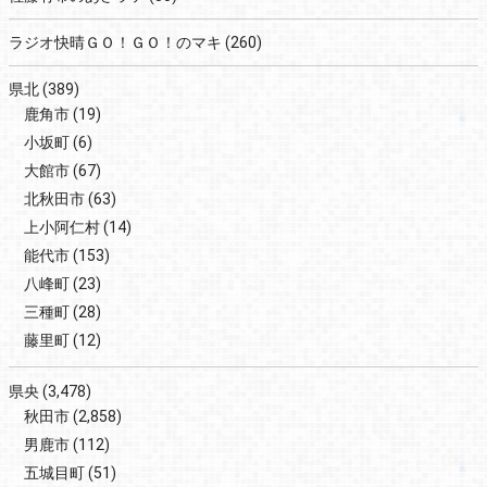
ラジオ快晴ＧＯ！ＧＯ！のマキ
(260)
県北
(389)
鹿角市
(19)
小坂町
(6)
大館市
(67)
北秋田市
(63)
上小阿仁村
(14)
能代市
(153)
八峰町
(23)
三種町
(28)
藤里町
(12)
県央
(3,478)
秋田市
(2,858)
男鹿市
(112)
五城目町
(51)