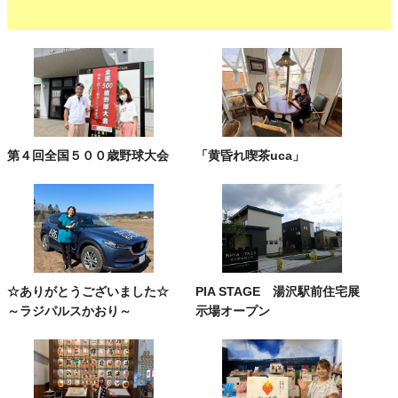
第４回全国５００歳野球大会
「黄昏れ喫茶uca」
☆ありがとうございました☆
PIA STAGE 湯沢駅前住宅展
～ラジパルスかおり～
示場オープン