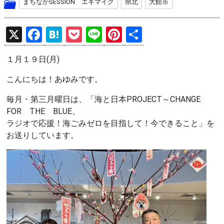
まちなかSESSION エキマイク
県北
大館市
X
F
H
P
Li
Pi
共
a
at
o
n
nt
有
１月１９日(月)
ce
e
ck
e
er
b
n
et
es
こんにちは！あゆみです。
o
a
t
毎月・第三月曜日は、「海と日本PROJECT～CHANGE
o
FOR THE BLUE、
ラジオで応援！海ごみゼロを目指して！今できること」を
k
お送りしています。