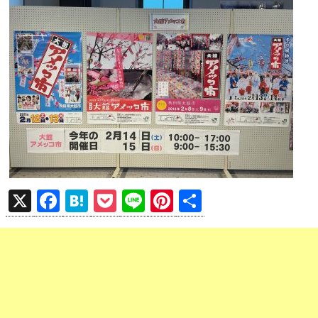
X
F
H
P
Li
Pi
共
a
at
o
n
nt
有
ce
e
ck
e
er
b
n
et
es
o
a
t
o