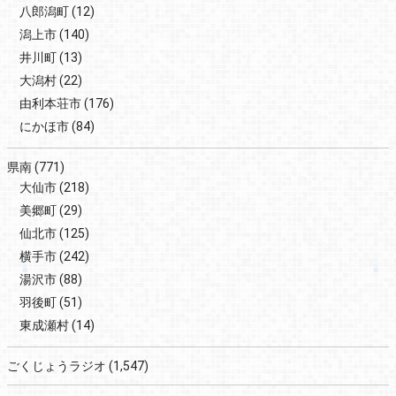
八郎潟町
(12)
潟上市
(140)
井川町
(13)
大潟村
(22)
由利本荘市
(176)
にかほ市
(84)
県南
(771)
大仙市
(218)
美郷町
(29)
仙北市
(125)
横手市
(242)
湯沢市
(88)
羽後町
(51)
東成瀬村
(14)
ごくじょうラジオ
(1,547)