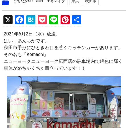
まちなかSESSION エキマイク
県央
秋田市
X
F
H
P
Li
Pi
共
a
at
o
n
nt
有
2021年6月2日（水）放送。
ce
e
ck
e
er
はい、あんちかです。
b
n
et
es
秋田市手形にひときわ目を惹くキッチンカーがあります。
o
a
t
その名も「Komachi」
ニューヨークニューヨーク広面店の駐車場内で銀色に輝く
o
車体がめちゃくちゃ目立っています！！
k