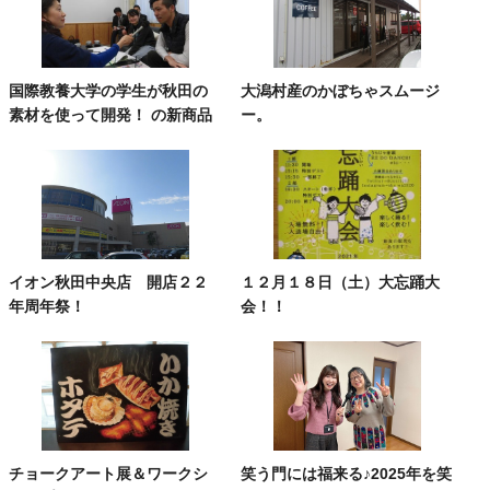
国際教養大学の学生が秋田の
大潟村産のかぼちゃスムージ
素材を使って開発！ の新商品
ー。
イオン秋田中央店 開店２２
１２月１８日（土）大忘踊大
年周年祭！
会！！
チョークアート展＆ワークシ
笑う門には福来る♪2025年を笑