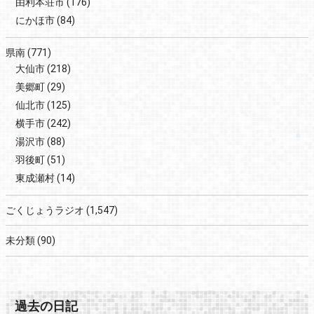
由利本荘市
(176)
にかほ市
(84)
県南
(771)
大仙市
(218)
美郷町
(29)
仙北市
(125)
横手市
(242)
湯沢市
(88)
羽後町
(51)
東成瀬村
(14)
ごくじょうラジオ
(1,547)
未分類
(90)
過去の日記