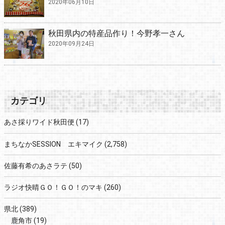
2020年06月10日
秋田県内の特産品作り！今野孝一さん
2020年09月24日
カテゴリ
あさ採りワイド秋田便
(17)
まちなかSESSION エキマイク
(2,758)
佐藤有希のあさラテ
(50)
ラジオ快晴ＧＯ！ＧＯ！のマキ
(260)
県北
(389)
鹿角市
(19)