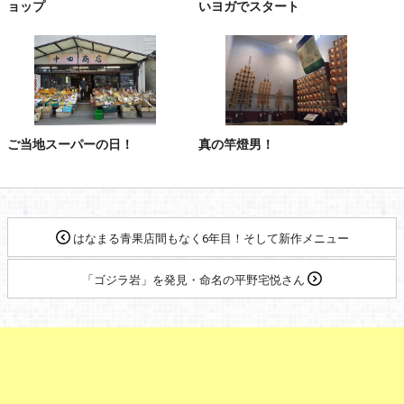
ョップ
いヨガでスタート
ご当地スーパーの日！
真の竿燈男！
はなまる青果店間もなく6年目！そして新作メニュー
「ゴジラ岩」を発見・命名の平野宅悦さん