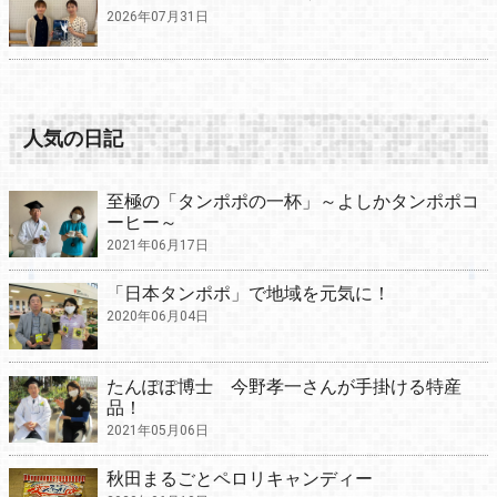
2026年07月31日
人気の日記
至極の「タンポポの一杯」～よしかタンポポコ
ーヒー～
2021年06月17日
「日本タンポポ」で地域を元気に！
2020年06月04日
たんぽぽ博士 今野孝一さんが手掛ける特産
品！
2021年05月06日
秋田まるごとペロリキャンディー