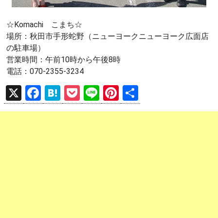
☆Komachi こまち☆
場所：秋田市手形蛇野（ニューヨークニューヨーク広面店
の駐車場）
営業時間：午前10時から午後8時
電話：070-2355-3234
X
F
H
P
Li
Pi
共
a
at
o
n
nt
有
ce
e
ck
e
er
b
n
et
es
o
a
t
o
k