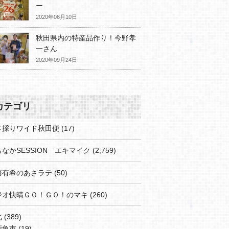
ー
2020年06月10日
秋田県内の特産品作り！今野孝
一さん
2020年09月24日
カテゴリ
さ採りワイド秋田便
(17)
なかSESSION エキマイク
(2,759)
藤有希のあさラテ
(50)
ジオ快晴ＧＯ！ＧＯ！のマキ
(260)
北
(389)
鹿角市
(19)