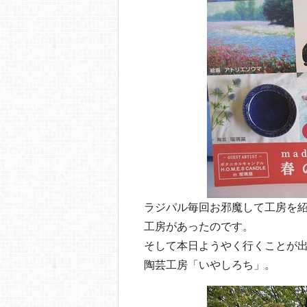
o
o
k
ラジパル毎回お邪魔して工房を
工房があったのです。
そして本日ようやく行くことが
陶芸工房「いやしろち」。