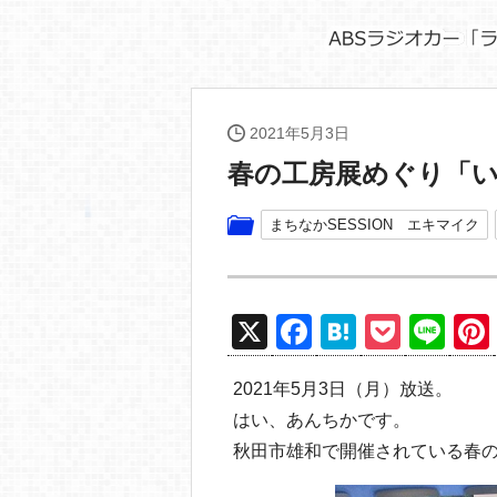
2021年5月3日
春の工房展めぐり「
まちなかSESSION エキマイク
X
F
H
P
Li
a
at
o
n
2021年5月3日（月）放送。
c
e
ck
e
はい、あんちかです。
e
n
et
秋田市雄和で開催されている春
b
a