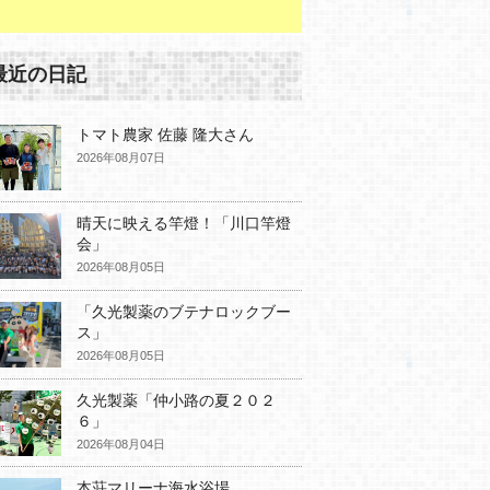
最近の日記
トマト農家 佐藤 隆大さん
2026年08月07日
晴天に映える竿燈！「川口竿燈
会」
2026年08月05日
「久光製薬のブテナロックブー
ス」
2026年08月05日
久光製薬「仲小路の夏２０２
６」
2026年08月04日
本荘マリーナ海水浴場