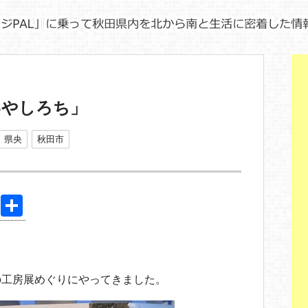
いやしろち」
県央
秋田市
Pi
共
nt
有
er
e
の工房展めぐりにやってきました。
st