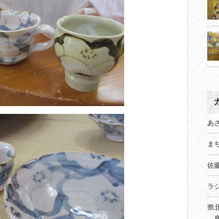
あ
まち
佐
ラ
県