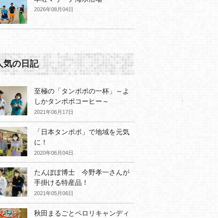
2026年08月04日
人気の日記
至極の「タンポポの一杯」～よ
しかタンポポコーヒー～
2021年06月17日
「日本タンポポ」で地域を元気
に！
2020年06月04日
たんぽぽ博士 今野孝一さんが
手掛ける特産品！
2021年05月06日
秋田まるごとペロリキャンディ