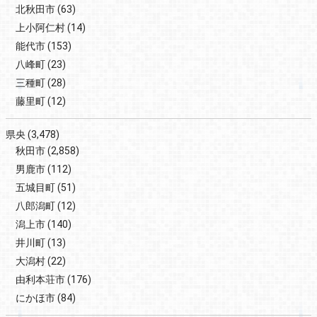
北秋田市
(63)
上小阿仁村
(14)
能代市
(153)
八峰町
(23)
三種町
(28)
藤里町
(12)
県央
(3,478)
秋田市
(2,858)
男鹿市
(112)
五城目町
(51)
八郎潟町
(12)
潟上市
(140)
井川町
(13)
大潟村
(22)
由利本荘市
(176)
にかほ市
(84)