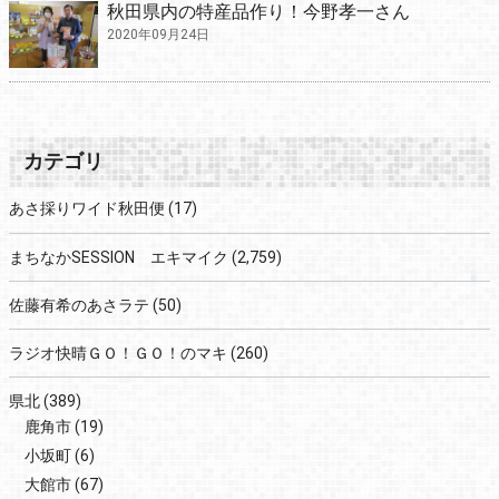
秋田県内の特産品作り！今野孝一さん
2020年09月24日
カテゴリ
あさ採りワイド秋田便
(17)
まちなかSESSION エキマイク
(2,759)
佐藤有希のあさラテ
(50)
ラジオ快晴ＧＯ！ＧＯ！のマキ
(260)
県北
(389)
鹿角市
(19)
小坂町
(6)
大館市
(67)