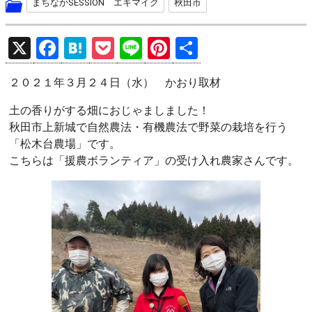
まちなかSESSION エキマイク
秋田市
X
F
H
P
Li
Pi
共
a
at
o
n
nt
有
２０２１年３月２４日（水） かおり取材
ce
e
ck
e
er
b
n
et
es
土の香りがする畑におじゃましました！
秋田市上新城で自然農法・有機農法で野菜の栽培を行う
o
a
t
「松木台農場」です。
o
こちらは「援農ボランティア」の受け入れ農家さんです。
k