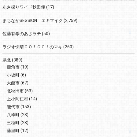
あさ採りワイド秋田便
(17)
まちなかSESSION エキマイク
(2,759)
佐藤有希のあさラテ
(50)
ラジオ快晴ＧＯ！ＧＯ！のマキ
(260)
県北
(389)
鹿角市
(19)
小坂町
(6)
大館市
(67)
北秋田市
(63)
上小阿仁村
(14)
能代市
(153)
八峰町
(23)
三種町
(28)
藤里町
(12)