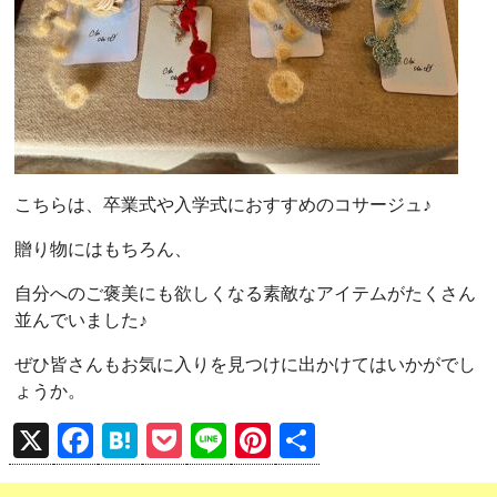
こちらは、卒業式や入学式におすすめのコサージュ♪
贈り物にはもちろん、
自分へのご褒美にも欲しくなる素敵なアイテムがたくさん
並んでいました♪
ぜひ皆さんもお気に入りを見つけに出かけてはいかがでし
ょうか。
X
F
H
P
Li
Pi
共
a
at
o
n
nt
有