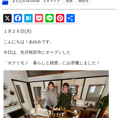
まちなかSESSION エキマイク
県央
秋田市
X
F
H
P
Li
Pi
共
a
at
o
n
nt
有
１月２６日(月)
ce
e
ck
e
er
b
n
et
es
こんにちは！あゆみです。
o
a
t
今日は、先月秋田市にオープンした
o
「オクリモノ 暮らしと雑貨」にお邪魔しました！
k