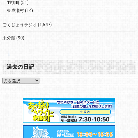
羽後町
(51)
東成瀬村
(14)
ごくじょうラジオ
(1,547)
未分類
(90)
過去の日記