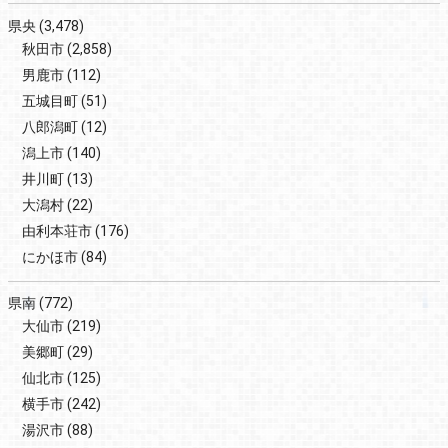
県央
(3,478)
秋田市
(2,858)
男鹿市
(112)
五城目町
(51)
八郎潟町
(12)
潟上市
(140)
井川町
(13)
大潟村
(22)
由利本荘市
(176)
にかほ市
(84)
県南
(772)
大仙市
(219)
美郷町
(29)
仙北市
(125)
横手市
(242)
湯沢市
(88)