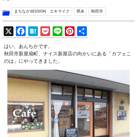
まちなかSESSION エキマイク
県央
秋田市
X
F
H
P
Li
Pi
共
a
at
o
n
nt
有
はい、あんちかです。
ce
e
ck
e
er
秋田市新屋扇町、ナイス新屋店の向かいにある「カフェこ
b
n
et
es
のは」にやってきました。
o
a
t
o
k