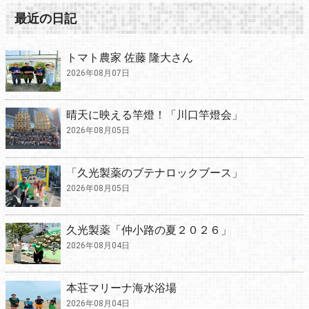
最近の日記
トマト農家 佐藤 隆大さん
2026年08月07日
晴天に映える竿燈！「川口竿燈会」
2026年08月05日
「久光製薬のブテナロックブース」
2026年08月05日
久光製薬「仲小路の夏２０２６」
2026年08月04日
本荘マリーナ海水浴場
2026年08月04日