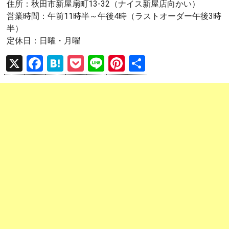
住所：秋田市新屋扇町13-32（ナイス新屋店向かい）
営業時間：午前11時半～午後4時（ラストオーダー午後3時
半）
定休日：日曜・月曜
X
F
H
P
Li
Pi
共
a
at
o
n
nt
有
ce
e
ck
e
er
b
n
et
es
o
a
t
o
k