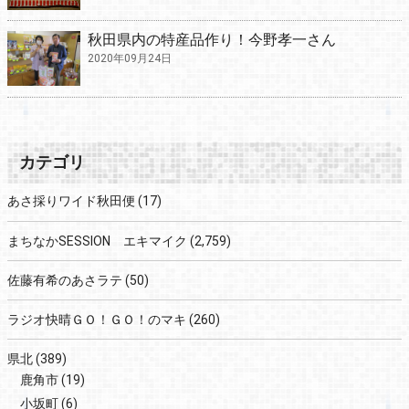
秋田県内の特産品作り！今野孝一さん
2020年09月24日
カテゴリ
あさ採りワイド秋田便
(17)
まちなかSESSION エキマイク
(2,759)
佐藤有希のあさラテ
(50)
ラジオ快晴ＧＯ！ＧＯ！のマキ
(260)
県北
(389)
鹿角市
(19)
小坂町
(6)