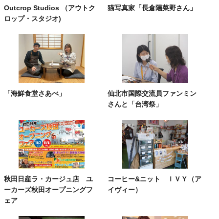
Outcrop Studios （アウトク
猫写真家「長倉陽菜野さん」
ロップ・スタジオ)
「海鮮食堂さあべ」
仙北市国際交流員ファンミン
さんと「台湾祭」
秋田日産ラ・カージュ店 ユ
コーヒー&ニット ＩＶＹ（ア
ーカーズ秋田オープニングフ
イヴィー）
ェア