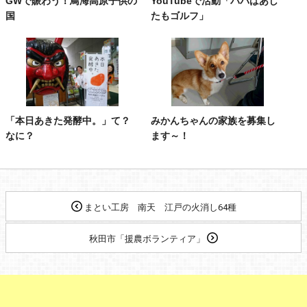
GWで賑わう！鳥海高原子供の
YouTubeで活動「パパはあし
国
たもゴルフ」
「本日あきた発酵中。」て？
みかんちゃんの家族を募集し
なに？
ます～！
まとい工房 南天 江戸の火消し64種
秋田市「援農ボランティア」