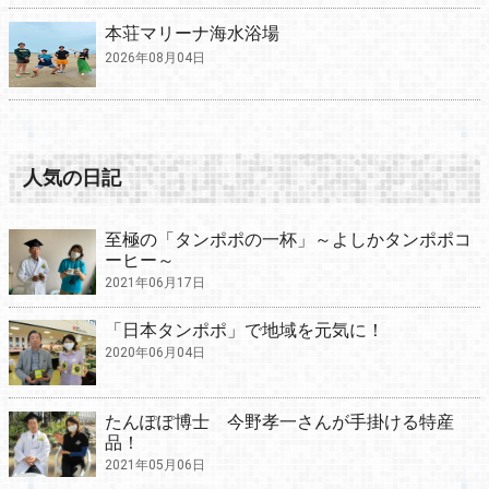
本荘マリーナ海水浴場
2026年08月04日
人気の日記
至極の「タンポポの一杯」～よしかタンポポコ
ーヒー～
2021年06月17日
「日本タンポポ」で地域を元気に！
2020年06月04日
たんぽぽ博士 今野孝一さんが手掛ける特産
品！
2021年05月06日