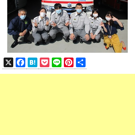
X
F
H
P
Li
Pi
共
a
at
o
n
nt
有
ce
e
ck
e
er
b
n
et
es
o
a
t
o
k