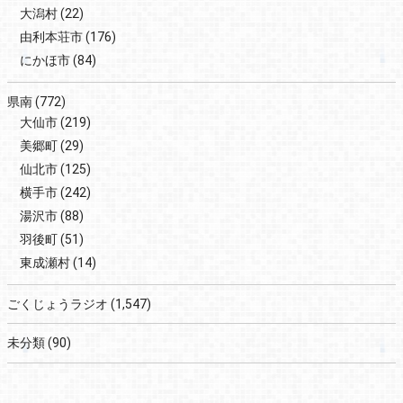
大潟村
(22)
由利本荘市
(176)
にかほ市
(84)
県南
(772)
大仙市
(219)
美郷町
(29)
仙北市
(125)
横手市
(242)
湯沢市
(88)
羽後町
(51)
東成瀬村
(14)
ごくじょうラジオ
(1,547)
未分類
(90)