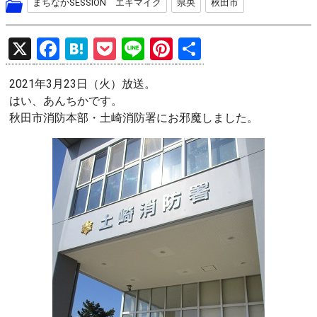
まちなかSESSION エキマイク
県央
秋田市
X
F
H
P
Li
Pi
共
a
at
o
n
nt
有
2021年3月23日（火）放送。
ce
e
ck
e
er
はい、あんちかです。
b
n
et
es
秋田市消防本部・土崎消防署にお邪魔しました。
o
a
t
o
k