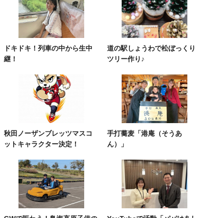
ドキドキ！列車の中から生中
道の駅しょうわで松ぼっくり
継！
ツリー作り♪
秋田ノーザンブレッツマスコ
手打蕎麦「港庵（そうあ
ットキャラクター決定！
ん）」