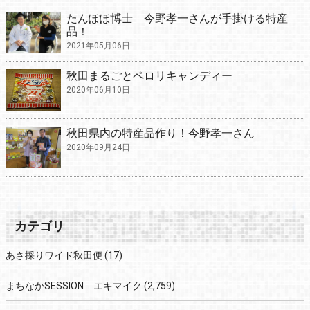
たんぽぽ博士 今野孝一さんが手掛ける特産
品！
2021年05月06日
秋田まるごとペロリキャンディー
2020年06月10日
秋田県内の特産品作り！今野孝一さん
2020年09月24日
カテゴリ
あさ採りワイド秋田便
(17)
まちなかSESSION エキマイク
(2,759)