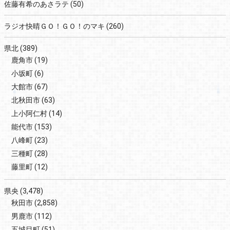
佐藤有希のあさラテ
(50)
ラジオ快晴ＧＯ！ＧＯ！のマキ
(260)
県北
(389)
鹿角市
(19)
小坂町
(6)
大館市
(67)
北秋田市
(63)
上小阿仁村
(14)
能代市
(153)
八峰町
(23)
三種町
(28)
藤里町
(12)
県央
(3,478)
秋田市
(2,858)
男鹿市
(112)
五城目町
(51)