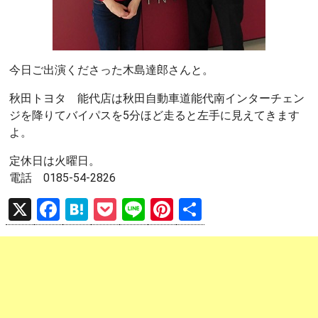
今日ご出演くださった木島達郎さんと。
秋田トヨタ 能代店は秋田自動車道能代南インターチェン
ジを降りてバイパスを5分ほど走ると左手に見えてきます
よ。
定休日は火曜日。
電話 0185-54-2826
X
F
H
P
Li
Pi
共
a
at
o
n
nt
有
ce
e
ck
e
er
b
n
et
es
o
a
t