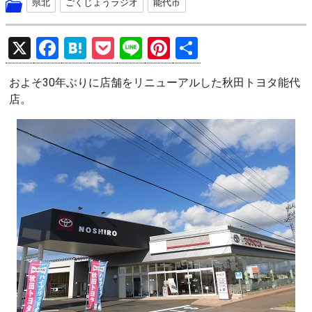
県北
ごくじょうラジオ
能代市
X
F
H
P
Li
Pi
共
a
at
o
n
nt
有
およそ30年ぶりに店舗をリニューアルした秋田トヨタ能代
ce
e
ck
e
er
店。
b
n
et
es
o
a
t
o
k