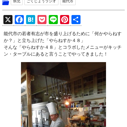
県北
ごくじょうラジオ
能代市
X
F
H
P
Li
Pi
共
a
at
o
n
nt
有
能代市の若者有志が市を盛り上げるために「何かやらねす
ce
e
ck
e
er
か？」と立ち上げた「やらねすか４８」
b
n
et
es
そんな「やらねすか４８」とコラボしたメニューがキッチ
o
a
t
ン・ターブルにあると言うことでやってきました！
o
k