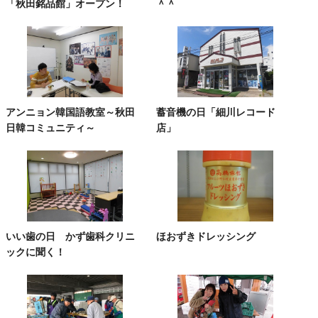
「秋田銘品館」オープン！
＾＾
アンニョン韓国語教室～秋田
蓄音機の日「細川レコード
日韓コミュニティ～
店」
いい歯の日 かず歯科クリニ
ほおずきドレッシング
ックに聞く！