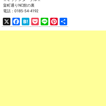
畠町通りNC館の裏
電話：0185-54-4192
X
F
H
P
Li
Pi
共
a
at
o
n
nt
有
ce
e
ck
e
er
b
n
et
es
o
a
t
o
k