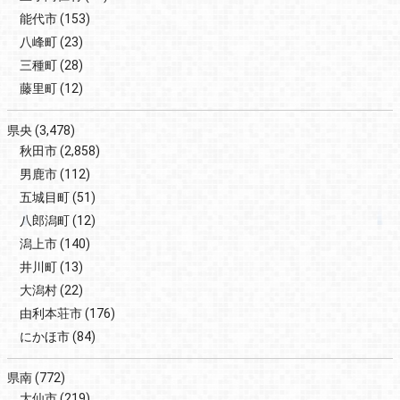
能代市
(153)
八峰町
(23)
三種町
(28)
藤里町
(12)
県央
(3,478)
秋田市
(2,858)
男鹿市
(112)
五城目町
(51)
八郎潟町
(12)
潟上市
(140)
井川町
(13)
大潟村
(22)
由利本荘市
(176)
にかほ市
(84)
県南
(772)
大仙市
(219)