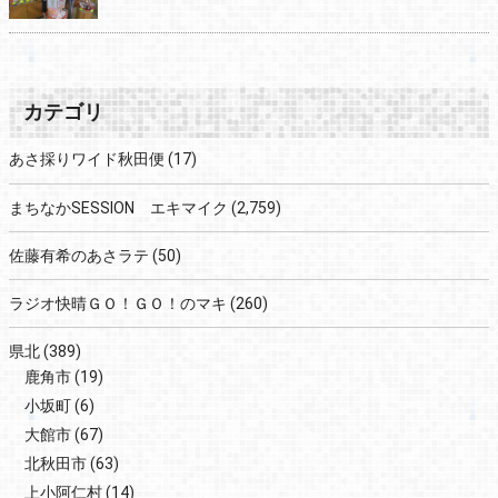
カテゴリ
あさ採りワイド秋田便
(17)
まちなかSESSION エキマイク
(2,759)
佐藤有希のあさラテ
(50)
ラジオ快晴ＧＯ！ＧＯ！のマキ
(260)
県北
(389)
鹿角市
(19)
小坂町
(6)
大館市
(67)
北秋田市
(63)
上小阿仁村
(14)